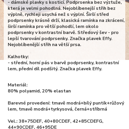
- dámské plavky s kosticí. Podprsenka bez výztuže,
která je velmi pohodlná. Nejoblíbenejší střih bez
výplně, rychleji usychá než s výplní. Širší střed
podprsenky krásně drží, klasická ramínka na zkrácení,
širší ramínka pro větší pohodlí, lem okolo
podprsenky v kontrastní barvě. Středový šev - pro
lepší tvarování podprsenky. Značka plavek Effy.
Nejoblíbenější střih na větší prsa.
Kalhotky:
- střední, horní pás v barvě podprsenky, kontrastní
lem, přední díl podšitý. Značka plavek Effy.
Materiál:
80% polyamid, 20% elastan
Barevné provedení: tmavě modrá+bílý puntík+růžový
lem, tmavě modrá+tyrkysová, černá+stříbrná
Vel.: 38+75DEF, 4
0+80CDEF, 42+85CDEFG,
44+90CDEF, 46+95DE