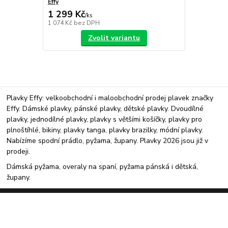
Effy
1 299 Kč
/
ks
1 074 Kč
bez DPH
Zvolit variantu
Plavky Effy: velkoobchodní i maloobchodní prodej plavek značky
Effy. Dámské plavky, pánské plavky, dětské plavky. Dvoudílné
plavky, jednodílné plavky, plavky s většími košíčky, plavky pro
plnoštíhlé, bikiny, plavky tanga, plavky brazilky, módní plavky.
Nabízíme spodní prádlo, pyžama, župany. Plavky 2026 jsou již v
prodeji.
Dámská pyžama, overaly na spaní, pyžama pánská i dětská,
župany.
Upravit sběr cookies.