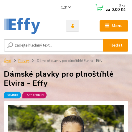
0
ks
CZK
za
0,00 Kč
Menu
Hledat
Úvod
Plavky
Dámské plavky pro plnoštíhlé Elvira - Effy
Dámské plavky pro plnoštíhlé
Elvira - Effy
Novinka
TOP produkt