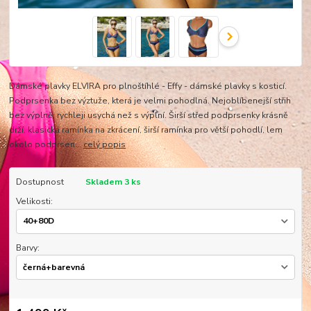
Dámské plavky ELVIRA pro plnoštíhlé - Effy - dámské plavky s kosticí.
Podprsenka bez výztuže, která je velmi pohodlná. Nejoblíbenejší střih
bez výplně, rychleji usychá než s výplní. Širší střed podprsenky krásně
drží, klasická ramínka na zkrácení, širší ramínka pro větší pohodlí, lem
okolo podprsen...
celý popis
Dostupnost
Skladem 3 ks
Velikosti:
Barvy: