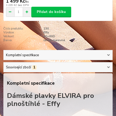
1 499 Kč
/
ks
1 239 Kč
bez DPH
Přidat do košíku
Číslo produktu:
230
Výrobce:
Effy
Velikost:
40+80D
Barva:
černá+barevná
Kompletní specifikace
Související zboží
1
Kompletní specifikace
Dámské plavky ELVIRA pro
plnoštíhlé - Effy