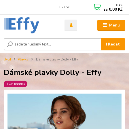
0
ks
CZK
za
0,00 Kč
Menu
Hledat
Úvod
Plavky
Dámské plavky Dolly - Effy
Dámské plavky Dolly - Effy
TOP produkt