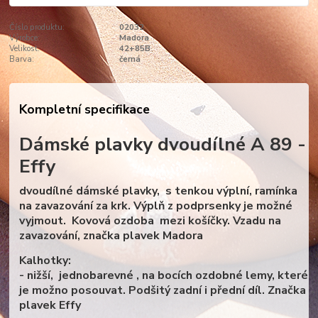
Číslo produktu:
02032
Výrobce:
Madora
Velikost:
42+85B
Barva:
černá
Kompletní specifikace
Dámské plavky dvoudílné A 89 -
Effy
dvoudílné dámské plavky, s tenkou výplní, ramínka
na zavazování za krk. Výplň z podprsenky je možné
vyjmout. Kovová ozdoba mezi košíčky. Vzadu na
zavazování, značka plavek Madora
Kalhotky:
- nižší, jednobarevné , na bocích ozdobné lemy, které
je možno posouvat. Podšitý zadní i přední díl. Značka
plavek Effy