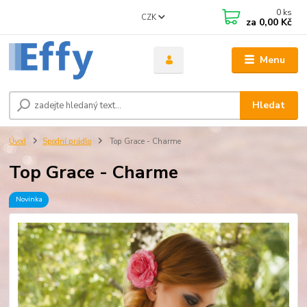
0
ks
CZK
za
0,00 Kč
Menu
Hledat
Úvod
Spodní prádlo
Top Grace - Charme
Top Grace - Charme
Novinka