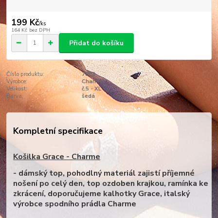
199 Kč
/
ks
164 Kč
bez DPH
Přidat do košíku
Číslo produktu:
7882
Výrobce:
Charme
Velikost:
č.5 - XL
Barva:
šedá
Kompletní specifikace
Košilka Grace - Charme
- dámský top, pohodlný materiál zajistí příjemné
nošení po celý den, top ozdoben krajkou, ramínka ke
zkrácení, doporučujeme kalhotky Grace, italský
výrobce spodního prádla Charme