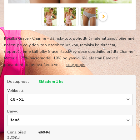
Košilka Grace - Charme - dámský top, pohodlný materiál zajistí příjemné
nošení po celý den, top ozdoben krajkou, ramínka ke zkrácení,
doporučujeme kalhotky Grace, italský výrobce spodního prádla Charme
Materiál: 75% micromodal. 19% polyamid, 6% elastan Barevné
provedení: lososová, šedá Vel.: ...
celý popis
Dostupnost
Skladem 1 ks
Velikosti:
Barvy:
Cena před
269 Kč
slevou