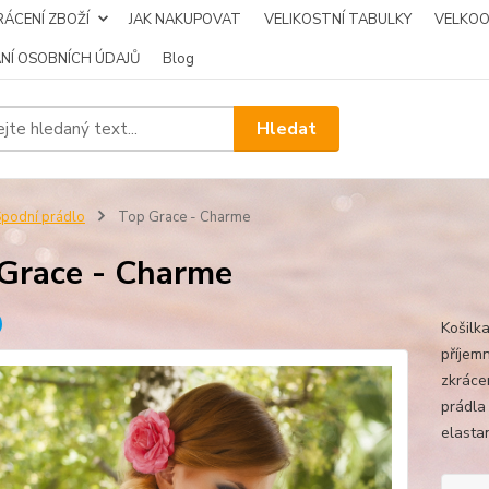
ÁCENÍ ZBOŽÍ
JAK NAKUPOVAT
VELIKOSTNÍ TABULKY
VELKO
NÍ OSOBNÍCH ÚDAJŮ
Blog
Hledat
podní prádlo
Top Grace - Charme
Grace - Charme
Košilk
příjem
zkráce
prádla
elasta