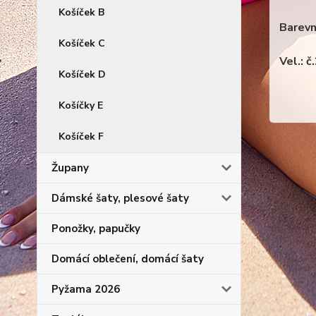
Košíček B
Barevn
Košíček C
Vel.: č.
Košíček D
Košíčky E
Košíček F
Župany
Dámské šaty, plesové šaty
Ponožky, papučky
Domácí oblečení, domácí šaty
Pyžama 2026