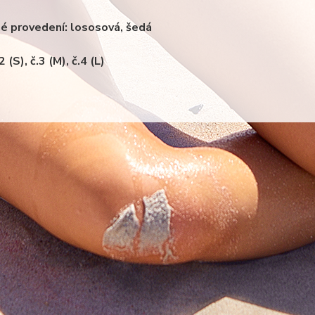
é provedení: lososová, šedá
2 (S), č.3 (M), č.4 (L)