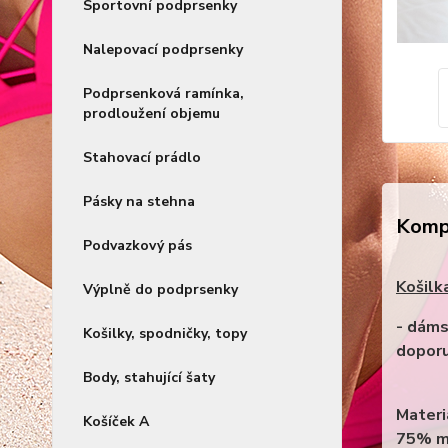
Sportovní podprsenky
Nalepovací podprsenky
Podprsenková ramínka,
prodloužení objemu
Stahovací prádlo
Pásky na stehna
Kompl
Podvazkový pás
Košilk
Výplně do podprsenky
- dáms
Košilky, spodničky, topy
doporu
Body, stahující šaty
Materi
Košíček A
75% m