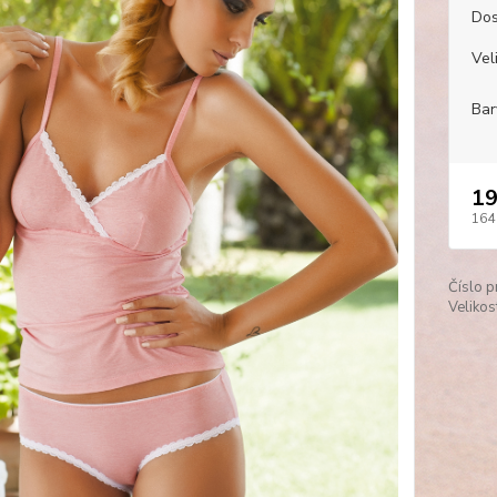
Dos
Veli
Bar
19
164
Číslo p
Velikos