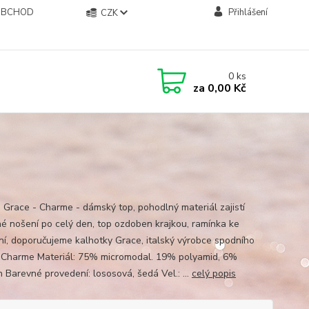
OBCHOD
Přihlášení
CZK
0
ks
za
0,00 Kč
a Grace - Charme - dámský top, pohodlný materiál zajistí
né nošení po celý den, top ozdoben krajkou, ramínka ke
ní, doporučujeme kalhotky Grace, italský výrobce spodního
 Charme Materiál: 75% micromodal. 19% polyamid, 6%
n Barevné provedení: lososová, šedá Vel.: ...
celý popis