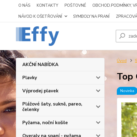
O NÁS
KONTAKTY
POŠTOVNÉ
OBCHOD.PODMÍNKY, VR
NÁVOD K OŠETŘOVÁNÍ
SYMBOLY NA PRANÍ
ZPRACOVÁ
Úvod
S
AKČNÍ NABÍDKA
Top 
Plavky
Výprodej plavek
Novinka
Plážové šaty, sukně, pareo,
čelenky
Pyžama, noční košile
Overaly na spaní - pyžama