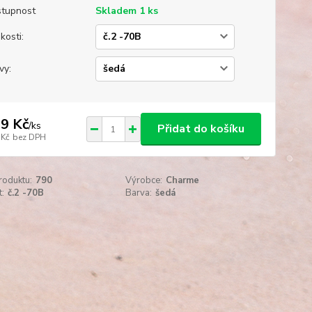
tupnost
Skladem 1 ks
kosti:
vy:
9 Kč
/
ks
Přidat do košíku
 Kč
bez DPH
roduktu:
790
Výrobce:
Charme
t:
č.2 -70B
Barva:
šedá