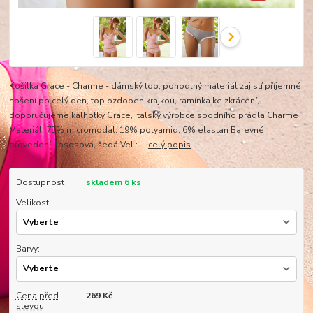
Košilka Grace - Charme - dámský top, pohodlný materiál zajistí příjemné
nošení po celý den, top ozdoben krajkou, ramínka ke zkrácení,
doporučujeme kalhotky Grace, italský výrobce spodního prádla Charme
Materiál: 75% micromodal. 19% polyamid, 6% elastan Barevné
provedení: lososová, šedá Vel.: ...
celý popis
Dostupnost
skladem 6 ks
Velikosti:
Barvy:
Cena před
269 Kč
slevou