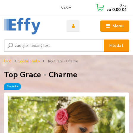
0
ks
CZK
za
0,00 Kč
Menu
Hledat
Úvod
Spodní prádlo
Top Grace - Charme
Top Grace - Charme
Novinka