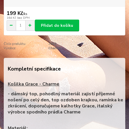
199 Kč
/
ks
164 Kč
bez DPH
Přidat do košíku
Číslo produktu:
7882
Výrobce:
Charme
Kompletní specifikace
Košilka Grace - Charme
- dámský top, pohodlný materiál zajistí příjemné
nošení po celý den, top ozdoben krajkou, ramínka ke
zkrácení, doporučujeme kalhotky Grace, italský
výrobce spodního prádla Charme
Materiál: