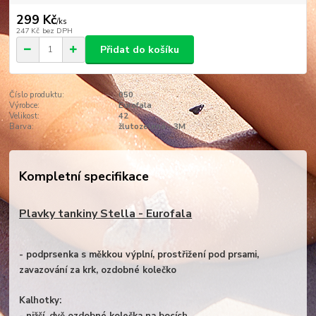
299 Kč
/
ks
247 Kč
bez DPH
Přidat do košíku
Číslo produktu:
050
Výrobce:
Eurofala
Velikost:
42
Barva:
žlutozelená - 3M
Kompletní specifikace
Plavky tankiny Stella - Eurofala
- podprsenka s měkkou výplní, prostřižení pod prsami,
zavazování za krk, ozdobné kolečko
Kalhotky: