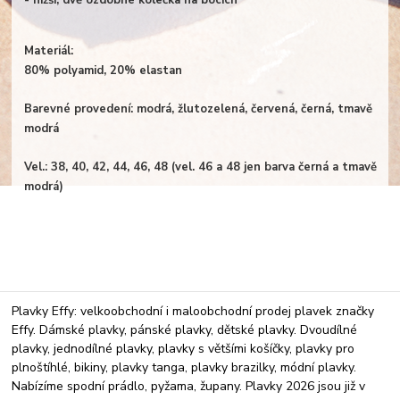
- nižší, dvě ozdobné kolečka na bocích
Materiál:
80% polyamid, 20% elastan
Barevné provedení: modrá, žlutozelená, červená, černá, tmavě
modrá
Vel.: 38, 40, 42, 44, 46, 48 (vel. 46 a 48 jen barva černá a tmavě
modrá)
Plavky Effy: velkoobchodní i maloobchodní prodej plavek značky
Effy. Dámské plavky, pánské plavky, dětské plavky. Dvoudílné
plavky, jednodílné plavky, plavky s většími košíčky, plavky pro
plnoštíhlé, bikiny, plavky tanga, plavky brazilky, módní plavky.
Nabízíme spodní prádlo, pyžama, župany. Plavky 2026 jsou již v