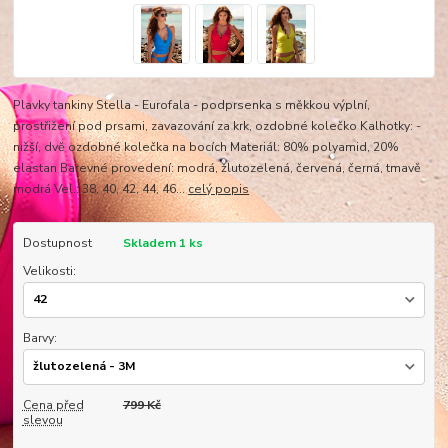
Plavky tankiny Stella - Eurofala - podprsenka s měkkou výplní,
prostřižení pod prsami, zavazování za krk, ozdobné kolečko Kalhotky: -
nižší, dvě ozdobné kolečka na bocích Materiál: 80% polyamid, 20%
elastan Barevné provedení: modrá, žlutozelená, červená, černá, tmavě
modrá Vel.: 38, 40, 42, 44, 46...
celý popis
Dostupnost
Skladem 1 ks
Velikosti:
Barvy:
Cena před
799 Kč
slevou