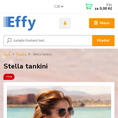
0
ks
CZK
za
0,00 Kč
Menu
Hledat
Úvod
Plavky
Stella tankini
Stella tankini
Akce