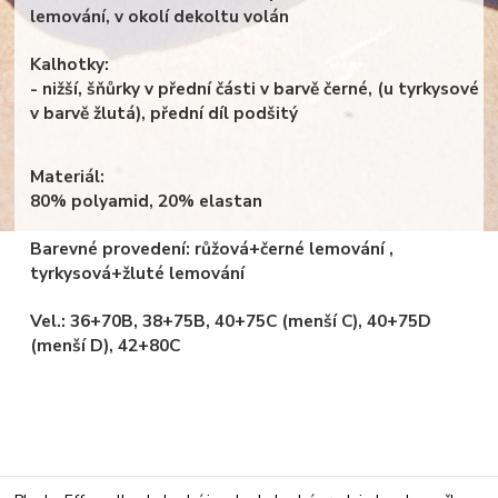
lemování, v okolí dekoltu volán
Kalhotky:
- nižší, šňůrky v přední části v barvě černé, (u tyrkysové
v barvě žlutá), přední díl podšitý
Materiál:
80% polyamid, 20% elastan
Barevné provedení: růžová+černé lemování ,
tyrkysová+žluté lemování
Vel.: 36+70B, 38+75B, 40+75C (menší C), 40+75D
(menší D), 42+80C