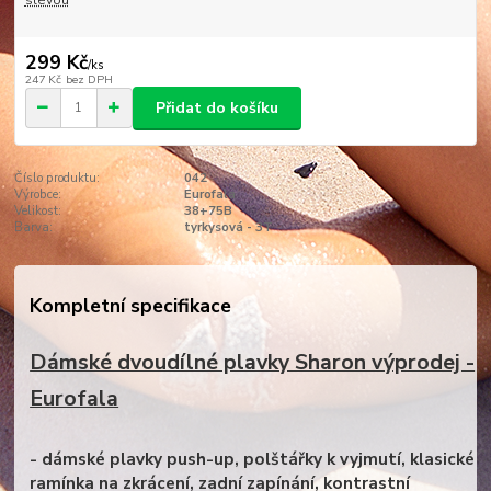
slevou
299 Kč
/
ks
247 Kč
bez DPH
Přidat do košíku
Číslo produktu:
042
Výrobce:
Eurofala
Velikost:
38+75B
Barva:
tyrkysová - 3T
Kompletní specifikace
Dámské dvoudílné plavky Sharon výprodej -
Eurofala
- dámské plavky push-up, polštářky k vyjmutí, klasické
ramínka na zkrácení, zadní zapínání, kontrastní