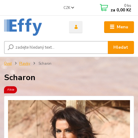
0
ks
CZK
za
0,00 Kč
Menu
Hledat
Úvod
Plavky
Scharon
Scharon
Akce