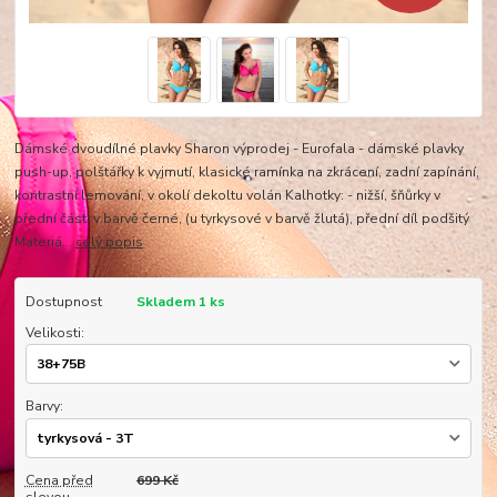
Dámské dvoudílné plavky Sharon výprodej - Eurofala - dámské plavky
push-up, polštářky k vyjmutí, klasické ramínka na zkrácení, zadní zapínání,
kontrastní lemování, v okolí dekoltu volán Kalhotky: - nižší, šňůrky v
přední části v barvě černé, (u tyrkysové v barvě žlutá), přední díl podšitý
Materiá...
celý popis
Dostupnost
Skladem 1 ks
Velikosti:
Barvy:
Cena před
699 Kč