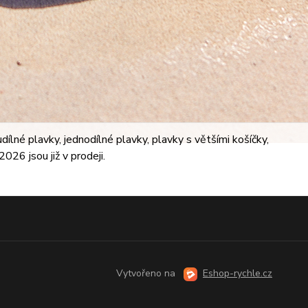
lné plavky, jednodílné plavky, plavky s většími košíčky,
026 jsou již v prodeji.
Vytvořeno na
Eshop-rychle.cz