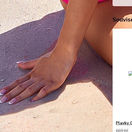
Souvise
Plavky G
669 Kč