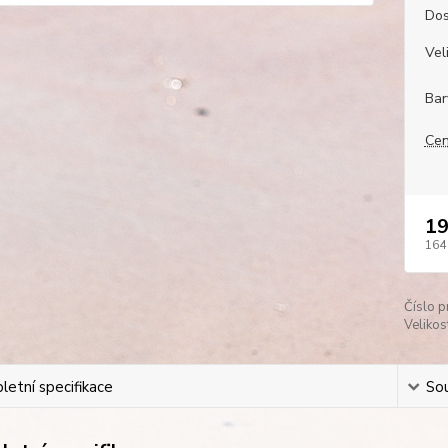
Dos
Veli
Bar
Cen
19
164
Číslo p
Velikos
etní specifikace
Sou