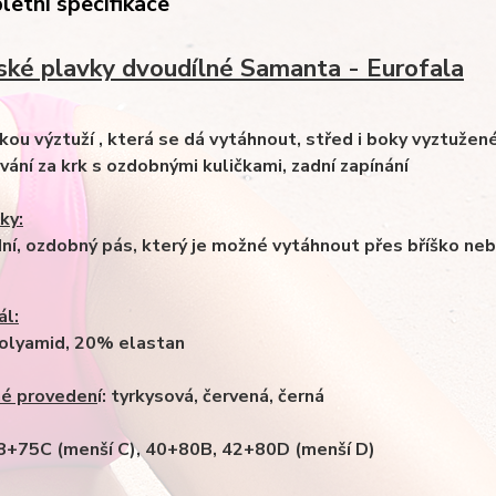
etní specifikace
ké plavky dvoudílné Samanta - Eurofala
nkou výztuží , která se dá vytáhnout, střed i boky vyztuže
vání za krk s ozdobnými kuličkami, zadní zapínání
ky:
dní, ozdobný pás, který je možné vytáhnout přes bříško nebo
ál:
olyamid, 20% elastan
né proveden
í: tyrkysová, červená, černá
38+75C (menší C), 40+80B, 42+80D (menší D)