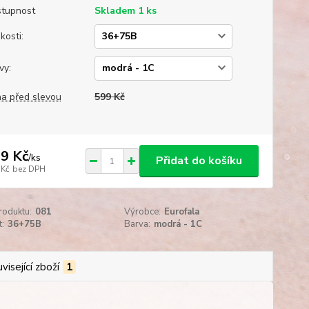
tupnost
Skladem 1 ks
kosti:
vy:
a před slevou
599 Kč
9 Kč
/
ks
Přidat do košíku
 Kč
bez DPH
roduktu:
081
Výrobce:
Eurofala
t:
36+75B
Barva:
modrá - 1C
visející zboží
1