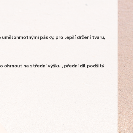
né umělohmotnými pásky, pro lepší držení tvaru,
 ohrnout na střední výšku , přední díl podšitý