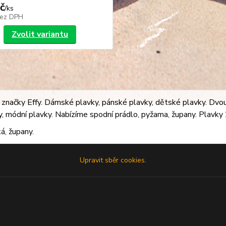
č
/
ks
ez DPH
Zvolit variantu
značky Effy. Dámské plavky, pánské plavky, dětské plavky. Dvoudí
ky, módní plavky. Nabízíme spodní prádlo, pyžama, župany. Plavky 2
á, župany.
Upravit sběr cookies.