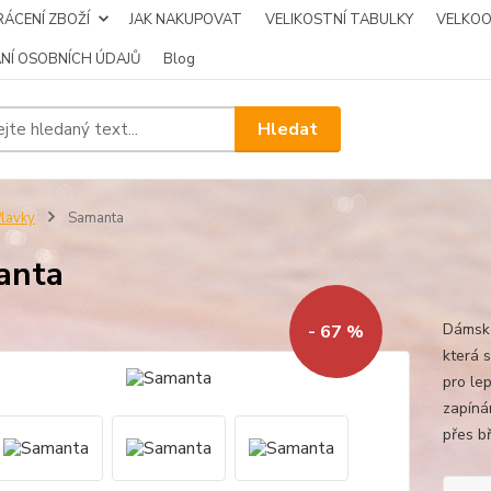
ÁCENÍ ZBOŽÍ
JAK NAKUPOVAT
VELIKOSTNÍ TABULKY
VELKO
NÍ OSOBNÍCH ÚDAJŮ
Blog
Hledat
lavky
Samanta
anta
Dámské
- 67 %
která 
pro lep
zapíná
přes b