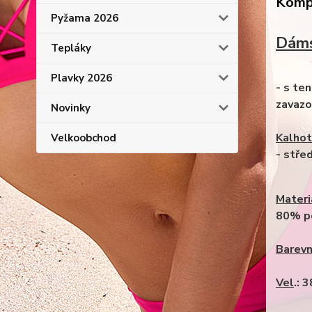
Kompl
Pyžama 2026
Dáms
Tepláky
Plavky 2026
- s te
zavazo
Novinky
Kalhot
Velkoobchod
- stře
Materi
80% p
Barev
Vel
.: 