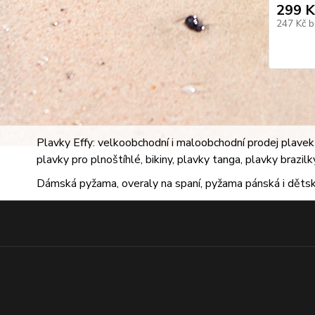
299 K
247 Kč
b
Plavky Effy: velkoobchodní i maloobchodní prodej plavek 
plavky pro plnoštíhlé, bikiny, plavky tanga, plavky brazil
Dámská pyžama, overaly na spaní, pyžama pánská i dětsk