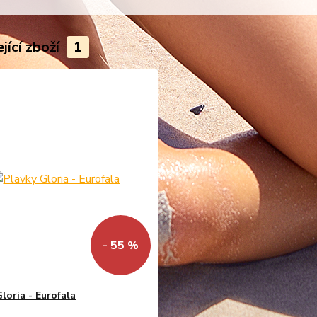
jící zboží
1
- 55 %
loria - Eurofala