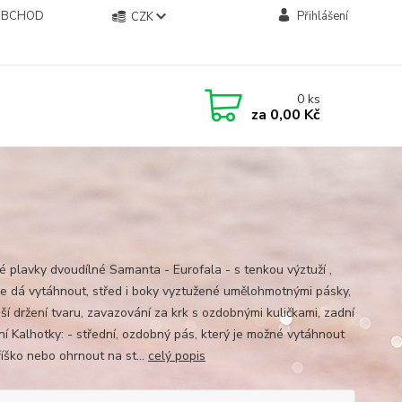
OBCHOD
Přihlášení
CZK
0
ks
za
0,00 Kč
 plavky dvoudílné Samanta - Eurofala - s tenkou výztuží ,
se dá vytáhnout, střed i boky vyztužené umělohmotnými pásky,
ší držení tvaru, zavazování za krk s ozdobnými kuličkami, zadní
ní Kalhotky: - střední, ozdobný pás, který je možné vytáhnout
říško nebo ohrnout na st...
celý popis