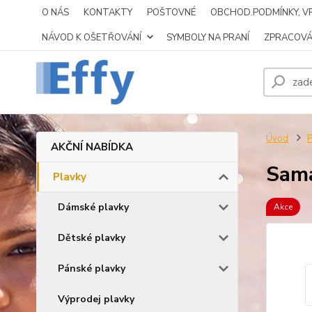
O NÁS
KONTAKTY
POŠTOVNÉ
OBCHOD.PODMÍNKY, VR
NÁVOD K OŠETŘOVÁNÍ
SYMBOLY NA PRANÍ
ZPRACOVÁ
Úvod
P
AKČNÍ NABÍDKA
Sam
Plavky
Dámské plavky
Akce
Dětské plavky
Pánské plavky
Výprodej plavky