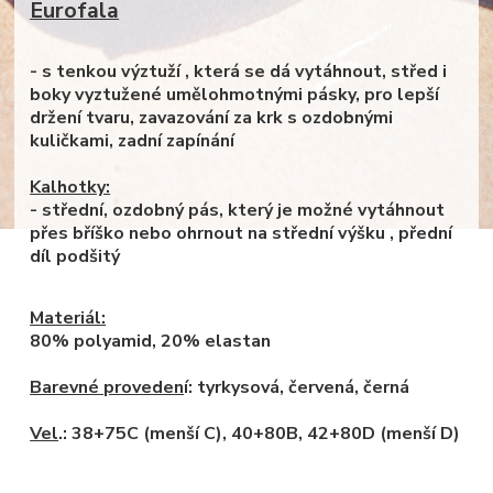
Eurofala
- s tenkou výztuží , která se dá vytáhnout, střed i
boky vyztužené umělohmotnými pásky, pro lepší
držení tvaru, zavazování za krk s ozdobnými
kuličkami, zadní zapínání
Kalhotky:
- střední, ozdobný pás, který je možné vytáhnout
přes bříško nebo ohrnout na střední výšku , přední
díl podšitý
Materiál:
80% polyamid, 20% elastan
Barevné proveden
í: tyrkysová, červená, černá
Vel
.: 38+75C (menší C), 40+80B, 42+80D (menší D)