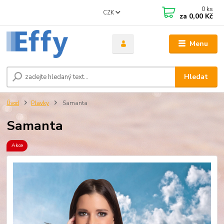
0
ks
CZK
za
0,00 Kč
Menu
Hledat
Úvod
Plavky
Samanta
Samanta
Akce