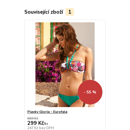
Související zboží
1
- 55 %
Plavky Gloria - Eurofala
669 Kč
299 Kč
/
ks
247 Kč
bez DPH