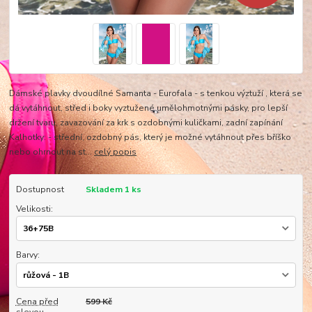
Dámské plavky dvoudílné Samanta - Eurofala - s tenkou výztuží , která se
dá vytáhnout, střed i boky vyztužené umělohmotnými pásky, pro lepší
držení tvaru, zavazování za krk s ozdobnými kuličkami, zadní zapínání
Kalhotky: - střední, ozdobný pás, který je možné vytáhnout přes bříško
nebo ohrnout na st...
celý popis
Dostupnost
Skladem 1 ks
Velikosti:
Barvy:
Cena před
599 Kč