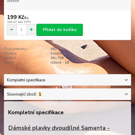
slevou
199 Kč
/
ks
164 Kč
bez DPH
Přidat do košíku
Číslo produktu:
081
Výrobce:
Eurofala
Velikost:
36+75B
Barva:
růžová - 1B
Kompletní specifikace
Související zboží
1
Kompletní specifikace
Dámské plavky dvoudílné Samanta -