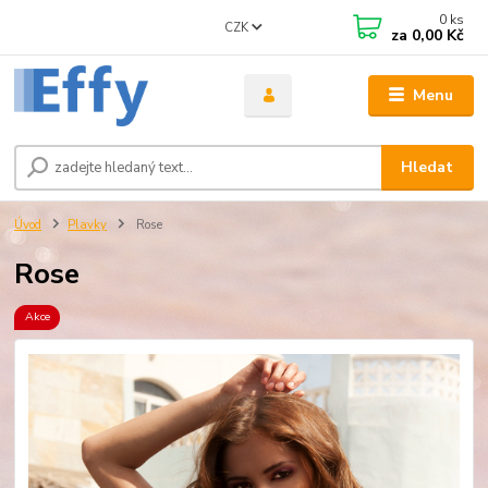
0
ks
CZK
za
0,00 Kč
Menu
Hledat
Úvod
Plavky
Rose
Rose
Akce