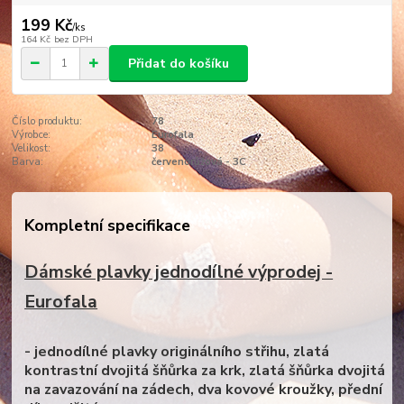
199 Kč
/
ks
164 Kč
bez DPH
Přidat do košíku
Číslo produktu:
78
Výrobce:
Eurofala
Velikost:
38
Barva:
červenorůžová - 3C
Kompletní specifikace
Dámské plavky jednodílné výprodej -
Eurofala
- jednodílné plavky originálního střihu, zlatá
kontrastní dvojitá šňůrka za krk, zlatá šňůrka dvojitá
na zavazování na zádech, dva kovové kroužky, přední