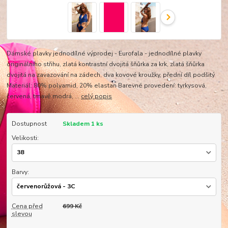
Dámské plavky jednodílné výprodej - Eurofala - jednodílné plavky
originálního střihu, zlatá kontrastní dvojitá šňůrka za krk, zlatá šňůrka
dvojitá na zavazování na zádech, dva kovové kroužky, přední díl podšitý
Materiál: 80% polyamid, 20% elastan Barevné provedení: tyrkysová,
červená, tmavě modrá, ...
celý popis
Dostupnost
Skladem 1 ks
Velikosti:
Barvy:
Cena před
699 Kč
slevou