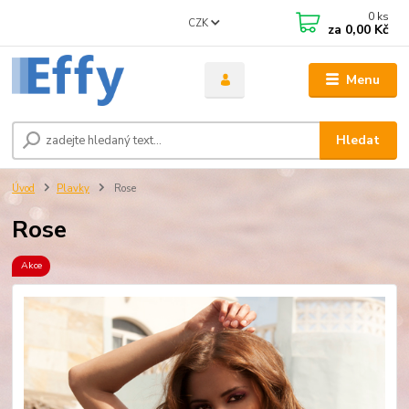
0
ks
CZK
za
0,00 Kč
Menu
Hledat
Úvod
Plavky
Rose
Rose
Akce