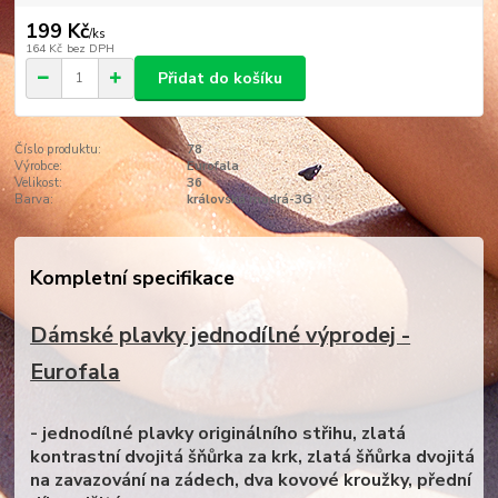
199 Kč
/
ks
164 Kč
bez DPH
Přidat do košíku
Číslo produktu:
78
Výrobce:
Eurofala
Velikost:
36
Barva:
královská modrá-3G
Kompletní specifikace
Dámské plavky jednodílné výprodej -
Eurofala
- jednodílné plavky originálního střihu, zlatá
kontrastní dvojitá šňůrka za krk, zlatá šňůrka dvojitá
na zavazování na zádech, dva kovové kroužky, přední