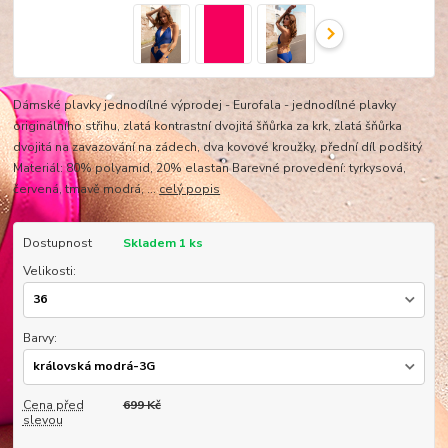
Dámské plavky jednodílné výprodej - Eurofala - jednodílné plavky
originálního střihu, zlatá kontrastní dvojitá šňůrka za krk, zlatá šňůrka
dvojitá na zavazování na zádech, dva kovové kroužky, přední díl podšitý
Materiál: 80% polyamid, 20% elastan Barevné provedení: tyrkysová,
červená, tmavě modrá, ...
celý popis
Dostupnost
Skladem 1 ks
Velikosti:
Barvy:
Cena před
699 Kč
slevou