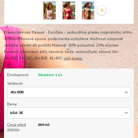
Plavky dámské Raquel - Eurofala - jednodílné plavky originálního střihu,
ozdobná kovová spona, podprsenka vyztužená, možnost odepnutí
ramínka, přední díl podšitý Materiál: 80% polyamid, 20% elastan
Barevné provedení: bílá, červená, šedá, zelenožlutá, zelená Vel.:
36+75B, 38+75C, 40+80B, 42+80C
celý popis
Dostupnost
Skladem 1 ks
Velikosti:
Barvy:
Cena před
869 Kč
slevou