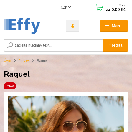
0
ks
CZK
za
0,00 Kč
Menu
Hledat
Úvod
Plavky
Raquel
Raquel
Akce