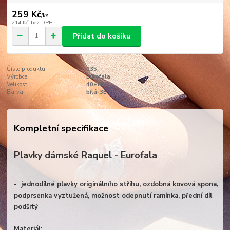
259 Kč
/
ks
214 Kč
bez DPH
Přidat do košíku
Číslo produktu:
035
Výrobce:
Eurofala
Velikost:
40+80B
Barva:
bílá-3E
Kompletní specifikace
Plavky dámské Raquel - Eurofala
- jednodílné plavky originálního střihu, ozdobná kovová spona,
podprsenka vyztužená, možnost odepnutí ramínka, přední díl
podšitý
Materiál: