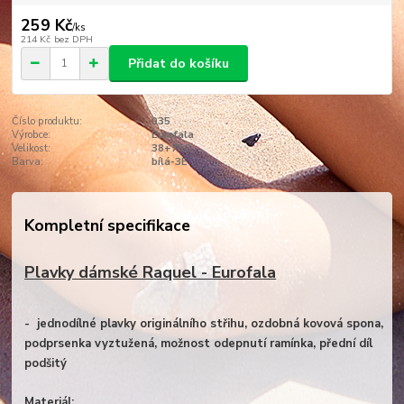
259 Kč
/
ks
214 Kč
bez DPH
Přidat do košíku
Číslo produktu:
035
Výrobce:
Eurofala
Velikost:
38+75C
Barva:
bílá-3E
Kompletní specifikace
Plavky dámské Raquel - Eurofala
- jednodílné plavky originálního střihu, ozdobná kovová spona,
podprsenka vyztužená, možnost odepnutí ramínka, přední díl
podšitý
Materiál: