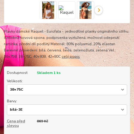
Plavky dámské Raquel - Eurofala - jednodílné plavky originálního střihu,
ozdobná kovová spona, podprsenka vyztužená, možnost odepnutí
ramínka, přední díl podšitý Materiál: 80% polyamid, 20% elastan
Barevné provedení: bílá, červená, šedá, zelenožlutá, zelená Vel.:
36+75B, 38+75C, 40+80B, 42+80C
celý popis
Dostupnost
Skladem 1 ks
Velikosti:
Barvy:
Cena před
869 Kč
slevou