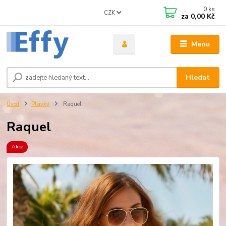
0
ks
CZK
za
0,00 Kč
Menu
Hledat
Úvod
Plavky
Raquel
Raquel
Akce