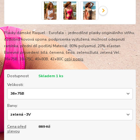
Plavky dámské Raquel - Eurofala - jednodílné plavky originálního střihu,
ozdobná kovová spona, podprsenka vyztužená, možnost odepnutí
ramínka, přední díl podšitý Materiál: 80% polyamid, 20% elastan
Barevné provedení: bílá, červená, šedá, zelenožlutá, zelená Vel.:
36+75B, 38+75C, 40+80B, 42+80C
celý popis
Dostupnost
Skladem 1 ks
Velikosti:
Barvy:
Cena před
869 Kč
slevou