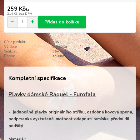
259 Kč
/
ks
214 Kč
bez DPH
Přidat do košíku
Číslo produktu:
035
Výrobce:
Eurofala
Velikost:
36+75B
Barva:
zelená -3V
Kompletní specifikace
Plavky dámské Raquel - Eurofala
- jednodílné plavky originálního střihu, ozdobná kovová spona,
podprsenka vyztužená, možnost odepnutí ramínka, přední díl
podšitý
Materiál: