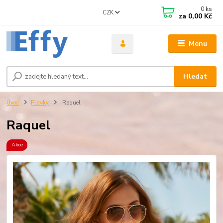
0
ks
CZK
za
0,00 Kč
Menu
Hledat
Úvod
Plavky
Raquel
Raquel
Akce