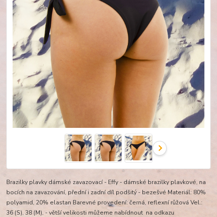
Brazilky plavky dámské zavazovací - Effy - dámské brazilky plavkové, na
bocích na zavazování, přední i zadní díl podšitý - bezešvé Materiál: 80%
polyamid, 20% elastan Barevné provedení: černá, reflexní růžová Vel.:
36 (S), 38 (M), - větší velikosti můžeme nabídnout na odkazu