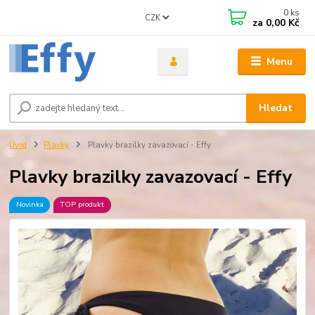
0
ks
CZK
za
0,00 Kč
Menu
Hledat
Úvod
Plavky
Plavky brazilky zavazovací - Effy
Plavky brazilky zavazovací - Effy
Novinka
TOP produkt