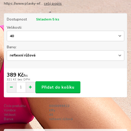
https://www.plavky-ef...
celý popis
Dostupnost
Skladem 5 ks
Velikosti:
Barvy:
389 Kč
/
ks
321 Kč
bez DPH
Přidat do košíku
Číslo produktu:
0000099822
Výrobce:
Effy
Velikost:
40
Barva:
reflexní růžová