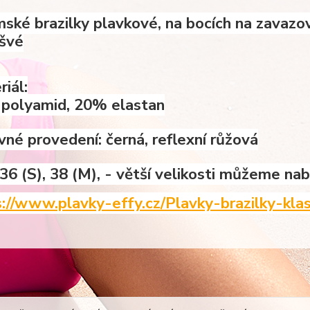
ské brazilky plavkové, na bocích na zavazová
švé
iál:
polyamid, 20% elastan
né provedení: černá, reflexní růžová
 36 (S), 38 (M), - větší velikosti můžeme n
s://www.plavky-effy.cz/Plavky-brazilky-kla