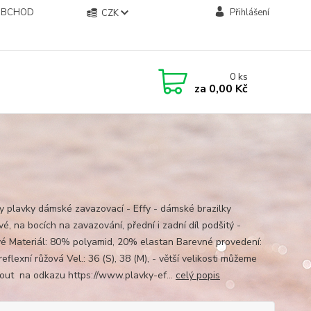
OBCHOD
Přihlášení
CZK
0
ks
za
0,00 Kč
ky plavky dámské zavazovací - Effy - dámské brazilky
é, na bocích na zavazování, přední i zadní díl podšitý -
é Materiál: 80% polyamid, 20% elastan Barevné provedení:
reflexní růžová Vel.: 36 (S), 38 (M), - větší velikosti můžeme
out na odkazu https://www.plavky-ef...
celý popis