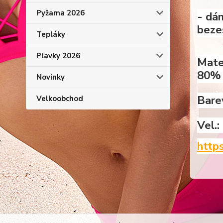
Pyžama 2026
- dám
beze
Tepláky
Plavky 2026
Mater
80% 
Novinky
Barev
Velkoobchod
Vel.:
http