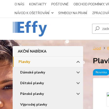
O NÁS
KONTAKTY
POŠTOVNÉ
OBCHOD.PODMÍNKY, VR
NÁVOD K OŠETŘOVÁNÍ
SYMBOLY NA PRANÍ
ZPRACOVÁ
Úvod
P
AKČNÍ NABÍDKA
Plav
Plavky
Dámské plavky
Novinka
Dětské plavky
Pánské plavky
Výprodej plavky