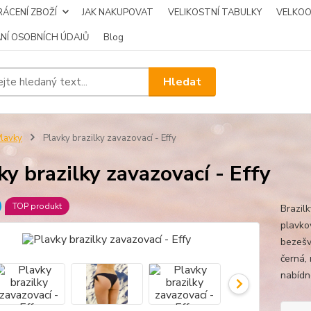
ÁCENÍ ZBOŽÍ
JAK NAKUPOVAT
VELIKOSTNÍ TABULKY
VELKO
NÍ OSOBNÍCH ÚDAJŮ
Blog
Hledat
lavky
Plavky brazilky zavazovací - Effy
ky brazilky zavazovací - Effy
TOP produkt
Brazil
plavkov
bezešv
černá, 
nabídn