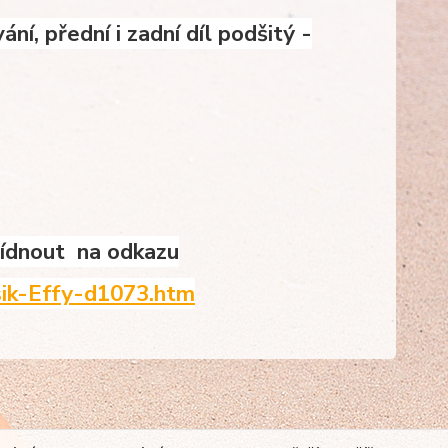
ní, přední i zadní díl podšitý -
abídnout na odkazu
sik-Effy-d1073.htm