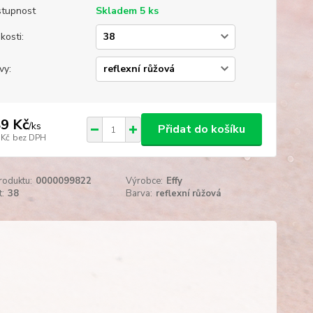
tupnost
Skladem 5 ks
kosti:
vy:
9 Kč
/
ks
Přidat do košíku
 Kč
bez DPH
roduktu:
0000099822
Výrobce:
Effy
t:
38
Barva:
reflexní růžová