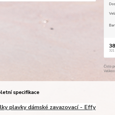
Dos
Veli
Bar
38
321
Číslo p
Velikos
etní specifikace
ilky plavky dámské zavazovací - Effy