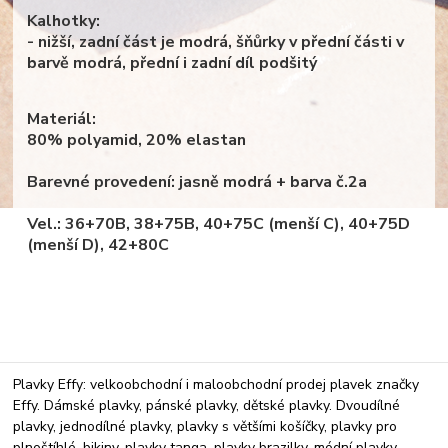
Kalhotky:
- nižší, zadní část je modrá, šňůrky v přední části v
barvě modrá, přední i zadní díl podšitý
Materiál:
80% polyamid, 20% elastan
Barevné provedení: jasně modrá + barva č.2a
Vel.: 36+70B, 38+75B, 40+75C (menší C), 40+75D
(menší D), 42+80C
Plavky Effy: velkoobchodní i maloobchodní prodej plavek značky
Effy. Dámské plavky, pánské plavky, dětské plavky. Dvoudílné
plavky, jednodílné plavky, plavky s většími košíčky, plavky pro
plnoštíhlé, bikiny, plavky tanga, plavky brazilky, módní plavky.