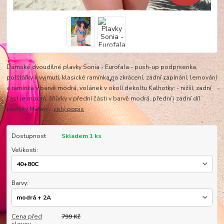
Dámské dvoudílné plavky Sonia - Eurofala - push-up podprsenka,
polštářky k vyjmutí, klasické ramínka na zkrácení, zadní zapínání, lemování
a ramínka v barvě modrá, volánek v okolí dekoltu Kalhotky: - nižší, zadní
část je modrá, šňůrky v přední části v barvě modrá, přední i zadní díl
podšitý Materi...
celý popis
Dostupnost
Skladem 1 ks
Velikosti:
Barvy:
Cena před
799 Kč