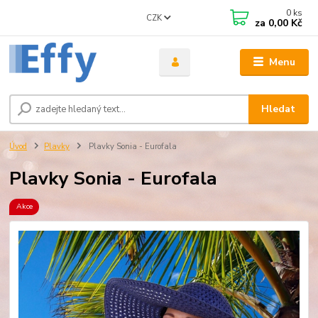
0
ks
CZK
za
0,00 Kč
Menu
Hledat
Úvod
Plavky
Plavky Sonia - Eurofala
Plavky Sonia - Eurofala
Akce