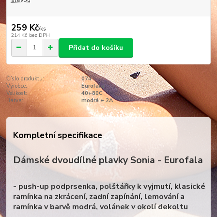
slevou
259 Kč
/
ks
214 Kč
bez DPH
Přidat do košíku
Číslo produktu:
074
Výrobce:
Eurofala
Velikost:
40+80C
Barva:
modrá + 2A
Kompletní specifikace
Dámské dvoudílné plavky Sonia - Eurofala
- push-up podprsenka, polštářky k vyjmutí, klasické
ramínka na zkrácení, zadní zapínání, lemování a
ramínka v barvě modrá, volánek v okolí dekoltu