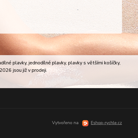
lné plavky, jednodílné plavky, plavky s většími košíčky,
026 jsou již v prodeji.
Vytvořeno na
Eshop-rychle.cz