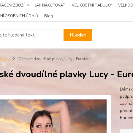
ÁCENÍ ZBOŽÍ
JAK NAKUPOVAT
VELIKOSTNÍ TABULKY
VELKO
NÍ OSOBNÍCH ÚDAJŮ
Blog
Hledat
lavky
Dámské dvoudílné plavky Lucy - Eurofala
ké dvoudílné plavky Lucy - Eur
Dámské
podprs
zapínán
přední
Barevn