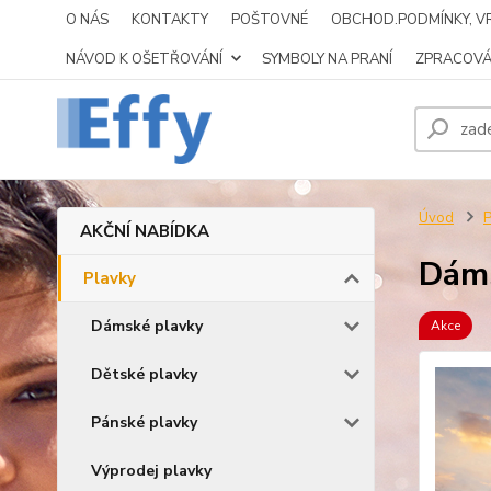
O NÁS
KONTAKTY
POŠTOVNÉ
OBCHOD.PODMÍNKY, VR
NÁVOD K OŠETŘOVÁNÍ
SYMBOLY NA PRANÍ
ZPRACOVÁ
Úvod
P
AKČNÍ NABÍDKA
Dáms
Plavky
Dámské plavky
Akce
Dětské plavky
Pánské plavky
Výprodej plavky