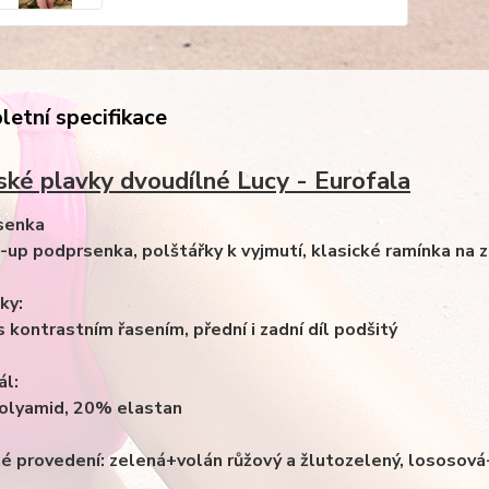
etní specifikace
ké plavky dvoudílné Lucy - Eurofala
senka
-up podprsenka, polštářky k vyjmutí, klasické ramínka na zk
ky:
 s kontrastním řasením, přední i zadní díl podšitý
ál:
olyamid, 20% elastan
é provedení: zelená+volán růžový a žlutozelený, lososová