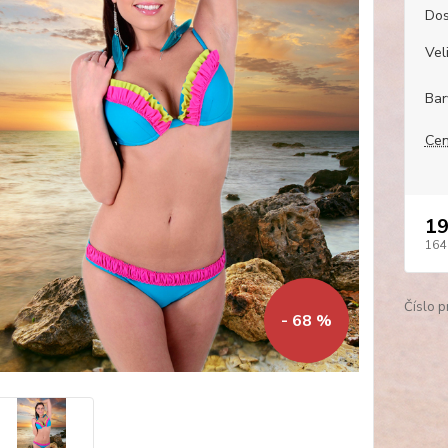
Dos
Veli
Bar
Cen
19
164
Číslo p
- 68 %