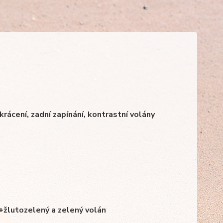
rácení, zadní zapínání, kontrastní volány
+žlutozelený a zelený volán