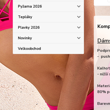
Pyžama 2026
Tepláky
Kompl
Plavky 2026
Novinky
Dáms
Velkoobchod
Podpr
- push
Kalhot
- nižší
Materi
80% p
Barevn