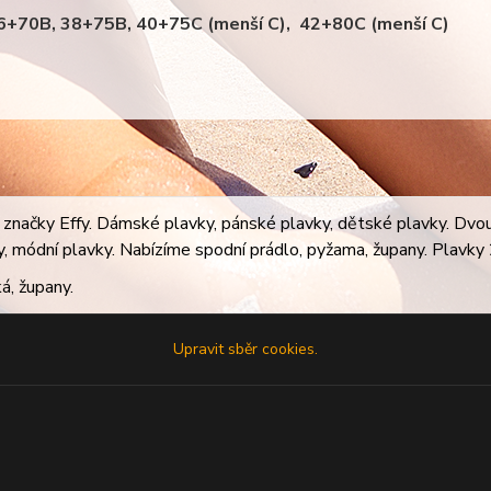
36+70B, 38+75B, 40+75C (menší C), 42+80C (menší C)
značky Effy. Dámské plavky, pánské plavky, dětské plavky. Dvoudí
ky, módní plavky. Nabízíme spodní prádlo, pyžama, župany. Plavky 2
á, župany.
Upravit sběr cookies.