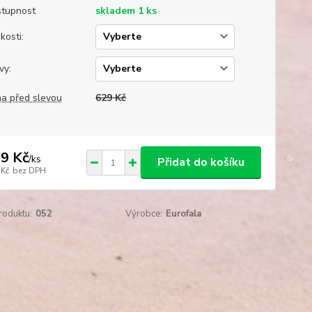
tupnost
skladem 1 ks
kosti:
vy:
a před slevou
629 Kč
9 Kč
/
ks
Přidat do košíku
 Kč
bez DPH
roduktu:
052
Výrobce:
Eurofala