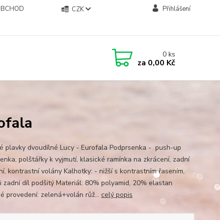
OBCHOD
Přihlášení
CZK
0
ks
za
0,00 Kč
ofala
 plavky dvoudílné Lucy - Eurofala Podprsenka - push-up
enka, polštářky k vyjmutí, klasické ramínka na zkrácení, zadní
í, kontrastní volány Kalhotky: - nižší s kontrastním řasením,
 i zadní díl podšitý Materiál: 80% polyamid, 20% elastan
é provedení: zelená+volán růž...
celý popis