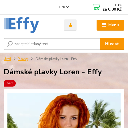
0
ks
CZK
za
0,00 Kč
Menu
Hledat
Úvod
Plavky
Dámské plavky Loren - Effy
Dámské plavky Loren - Effy
Akce