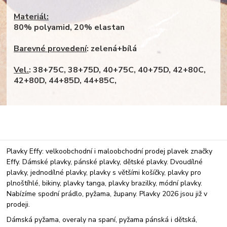
Materiál:
80% polyamid, 20% elastan
Barevné provedení
: zelená+bílá
Vel.
: 38+75C, 38+75D, 40+75C, 40+75D, 42+80C,
42+80D, 44+85D, 44+85C,
Plavky Effy: velkoobchodní i maloobchodní prodej plavek značky
Effy. Dámské plavky, pánské plavky, dětské plavky. Dvoudílné
plavky, jednodílné plavky, plavky s většími košíčky, plavky pro
plnoštíhlé, bikiny, plavky tanga, plavky brazilky, módní plavky.
Nabízíme spodní prádlo, pyžama, župany. Plavky 2026 jsou již v
prodeji.
Dámská pyžama, overaly na spaní, pyžama pánská i dětská,