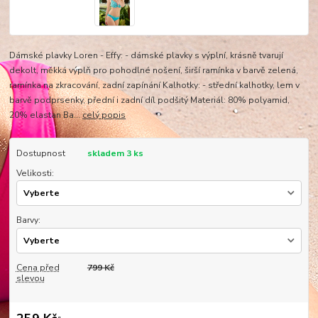
Dámské plavky Loren - Effy: - dámské plavky s výplní, krásně tvarují
dekolt, měkká výplň pro pohodlné nošení, širší ramínka v barvě zelená,
ramínka na zkracování, zadní zapínání Kalhotky: - střední kalhotky, lem v
barvě podprsenky, přední i zadní díl podšitý Materiál: 80% polyamid,
20% elastan Ba...
celý popis
Dostupnost
skladem 3 ks
Velikosti:
Barvy:
Cena před
799 Kč
slevou