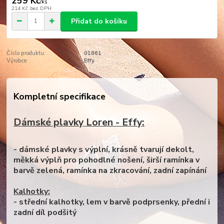
259 Kč
/
ks
214 Kč
bez DPH
Přidat do košíku
Číslo produktu:
01861
Výrobce:
Effy
Kompletní specifikace
Dámské plavky Loren - Effy:
- dámské plavky s výplní, krásně tvarují dekolt,
měkká výplň pro pohodlné nošení, širší ramínka v
barvě zelená, ramínka na zkracování, zadní zapínání
Kalhotky:
- střední kalhotky, lem v barvě podprsenky, přední i
zadní díl podšitý