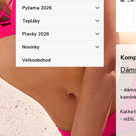
Pyžama 2026
Tepláky
Plavky 2026
Novinky
Kompl
Velkoobchod
Dáms
- dáms
kamínk
Kalhot
- nižš