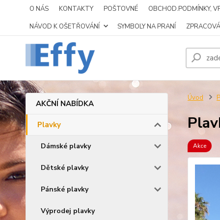
O NÁS
KONTAKTY
POŠTOVNÉ
OBCHOD.PODMÍNKY, VR
NÁVOD K OŠETŘOVÁNÍ
SYMBOLY NA PRANÍ
ZPRACOVÁ
Úvod
P
AKČNÍ NABÍDKA
Plav
Plavky
Dámské plavky
Akce
Dětské plavky
Pánské plavky
Výprodej plavky