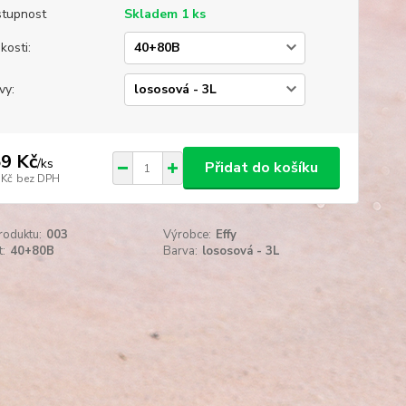
tupnost
Skladem 1 ks
kosti:
vy:
9 Kč
/
ks
Přidat do košíku
 Kč
bez DPH
roduktu:
003
Výrobce:
Effy
t:
40+80B
Barva:
lososová - 3L