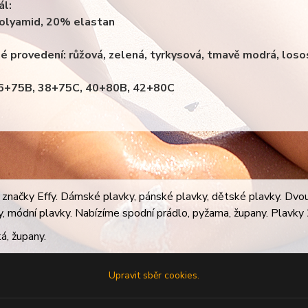
ál:
olyamid, 20% elastan
é provedení: růžová, zelená, tyrkysová, tmavě modrá, los
36+75B, 38+75C, 40+80B, 42+80C
značky Effy. Dámské plavky, pánské plavky, dětské plavky. Dvoudí
ky, módní plavky. Nabízíme spodní prádlo, pyžama, župany. Plavky 2
á, župany.
Upravit sběr cookies.