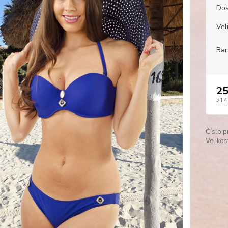
Dos
Veli
Bar
25
214
Číslo p
Velikos