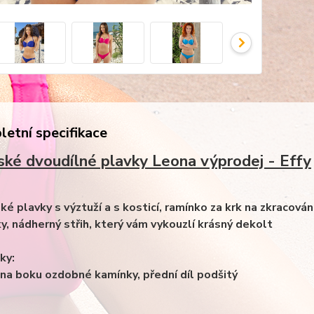
etní specifikace
ké dvoudílné plavky Leona výprodej - Effy
ké plavky s výztuží a s kosticí, ramínko za krk na zkracován
y, nádherný střih, který vám vykouzlí krásný dekolt
ky:
í, na boku ozdobné kamínky, přední díl podšitý