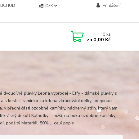
OBCHOD
Přihlášení
CZK
0
ks
za
0,00 Kč
 dvoudílné plavky Leona výprodej - Effy - dámské plavky s
 a s kosticí, ramínko za krk na zkracování délky, odepínací
a, v přední části ozdobné kamínky, nádherný střih, který vám
lí krásný dekolt Kalhotky: - nižší, na boku ozdobné kamínky,
díl podšitý Materiál: 80% ...
celý popis