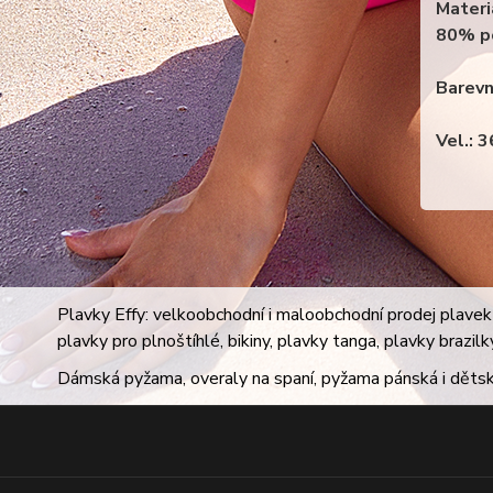
Materi
80% p
Barevn
Vel.: 
Plavky Effy: velkoobchodní i maloobchodní prodej plavek 
plavky pro plnoštíhlé, bikiny, plavky tanga, plavky brazil
Dámská pyžama, overaly na spaní, pyžama pánská i dětsk