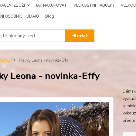
ÁCENÍ ZBOŽÍ
JAK NAKUPOVAT
VELIKOSTNÍ TABULKY
VELKO
NÍ OSOBNÍCH ÚDAJŮ
Blog
Hledat
lavky
Plavky Leona - novinka-Effy
ky Leona - novinka-Effy
Dámské
výztuží
ramínk
vykouz
přední 