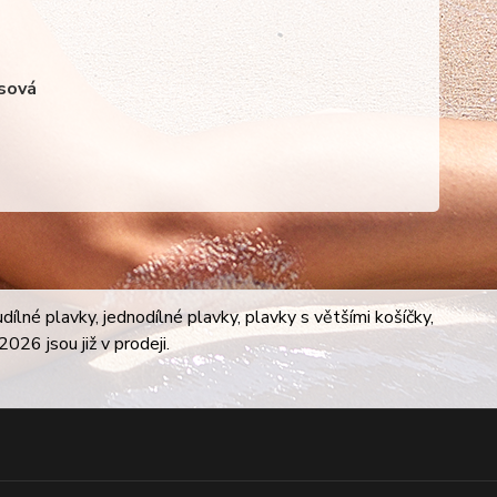
osová
lné plavky, jednodílné plavky, plavky s většími košíčky,
026 jsou již v prodeji.