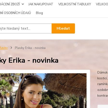
ÁCENÍ ZBOŽÍ
JAK NAKUPOVAT
VELIKOSTNÍ TABULKY
VELKO
NÍ OSOBNÍCH ÚDAJŮ
Blog
Hledat
lavky
Plavky Erika - novinka
ky Erika - novinka
Dámské
kosticí
ramínk
ozdobn
kontra