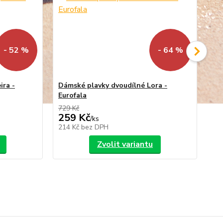
- 52 %
- 64 %
ira -
Dámské plavky dvoudílné Lora -
Dá
Eurofala
vý
729 Kč
799
259 Kč
2
/
ks
214 Kč
bez DPH
21
Zvolit variantu