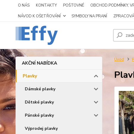
O NÁS
KONTAKTY
POŠTOVNÉ
OBCHOD.PODMÍNKY, VR
NÁVOD K OŠETŘOVÁNÍ
SYMBOLY NA PRANÍ
ZPRACOVÁ
Úvod
P
AKČNÍ NABÍDKA
Plav
Plavky
Dámské plavky
Dětské plavky
Pánské plavky
Výprodej plavky