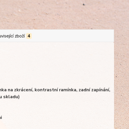
visející zboží
4
nka na zkrácení, kontrastní ramínka, zadní zapínání,
u skladu)
i