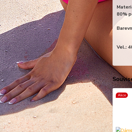
Materi
80% p
Barevn
Vel.: 
Souvise
Akce