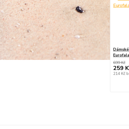
Dámské 
Eurofal
699 Kč
259 K
214 Kč
b