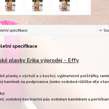
etní specifikace
Sou
etní specifikace
ké plavky Erika výprodej - Effy
ké plavky s výztuží a s kosticí, vyjímatelné polštářky, ramí
ý kamínek na podprsence (nebo ozdobná růžička-dle stav
ky:
dní, ozdobný kontrastní pás ozdoben kamínkem a perličkam