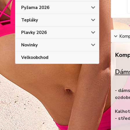
Pyžama 2026
Tepláky
Plavky 2026
Kompl
Novinky
Kompl
Velkoobchod
Dáms
- dáms
ozdobn
Kalhot
- stře