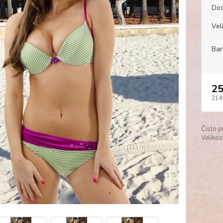
Dos
Veli
Bar
25
214
Číslo p
Velikos