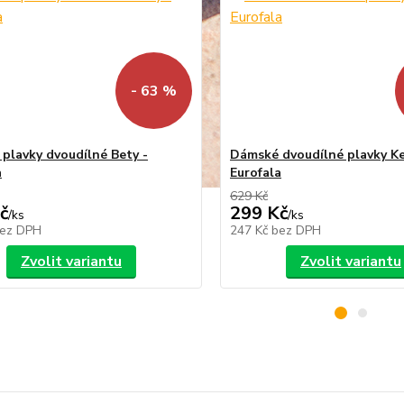
- 63 %
plavky dvoudílné Bety -
Dámské dvoudílné plavky Ke
a
Eurofala
629 Kč
č
299 Kč
/
ks
/
ks
ez DPH
247 Kč
bez DPH
Zvolit variantu
Zvolit variantu