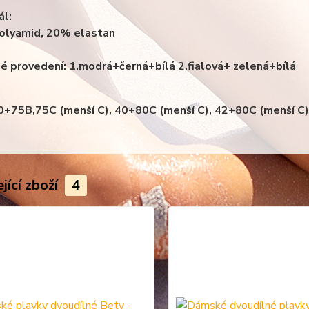
ál:
olyamid, 20% elastan
é provedení: 1.modrá+černá+bílá 2.fialová+ zelená+bílá
40+75B,75C (menší C), 40+80C (menší C), 42+8
0C (menší C)
jící zboží
4