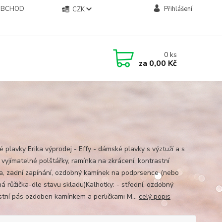
OBCHOD
Přihlášení
CZK
0
ks
za
0,00 Kč
 plavky Erika výprodej - Effy - dámské plavky s výztuží a s
, vyjímatelné polštářky, ramínka na zkrácení, kontrastní
a, zadní zapínání, ozdobný kamínek na podprsence (nebo
á růžička-dle stavu skladu)Kalhotky: - střední, ozdobný
stní pás ozdoben kamínkem a perličkami M...
celý popis