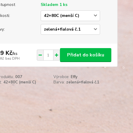
tupnost
Skladem 1 ks
kosti:
vy:
9 Kč
/
ks
Přidat do košíku
 Kč
bez DPH
roduktu:
007
Výrobce:
Effy
t:
42+80C (menší C)
Barva:
zelená+fialová č.1