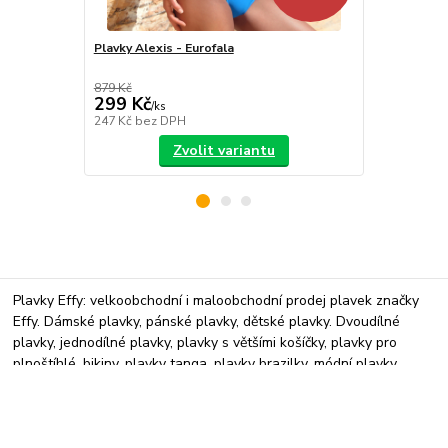
Plavky Alexis - Eurofala
Plavky Diana
879 Kč
799 Kč
299 Kč
299 Kč
/
ks
/
ks
247 Kč
bez DPH
247 Kč
bez 
Zvolit variantu
Plavky Effy: velkoobchodní i maloobchodní prodej plavek značky
Effy. Dámské plavky, pánské plavky, dětské plavky. Dvoudílné
plavky, jednodílné plavky, plavky s většími košíčky, plavky pro
plnoštíhlé, bikiny, plavky tanga, plavky brazilky, módní plavky.
Nabízíme spodní prádlo, pyžama, župany. Plavky 2026 jsou již v
prodeji.
Dámská pyžama, overaly na spaní, pyžama pánská i dětská,