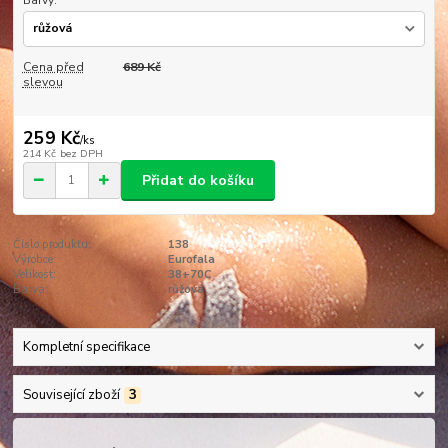
Barvy:
Cena před
689 Kč
slevou
259 Kč
/
ks
214 Kč
bez DPH
Přidat do košíku
Číslo produktu:
138
Výrobce:
Eurofala
Velikost:
38+70C
Barva:
růžová
Kompletní specifikace
Související zboží
3