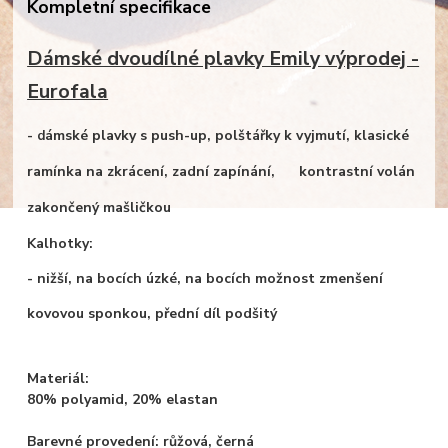
Kompletní specifikace
Dámské dvoudílné plavky Emily výprodej -
Eurofala
ámské plavky s push-up, polštářky k vyjmutí, klasické
- d
ramínka na zkrácení, zadní zapínání, kontrastní volán
zakončený mašličkou
Kalhotky:
- nižší, na bocích úzké, na bocích možnost zmenšení
kovovou sponkou, přední díl podšitý
Materiál:
80% polyamid, 20% elastan
Barevné provedení: růžová, černá