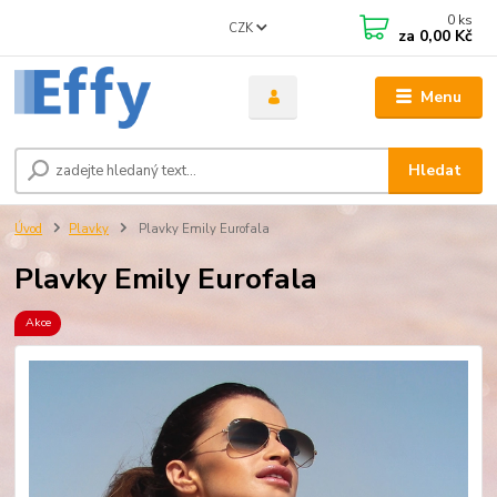
0
ks
CZK
za
0,00 Kč
Menu
Hledat
Úvod
Plavky
Plavky Emily Eurofala
Plavky Emily Eurofala
Akce