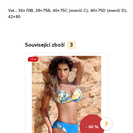
Vel.: 36+70B, 38+75B, 40+75C (menší C), 40+75D (menší D),
42+80
Související zboží
3
Akce
Akce
- 66 %