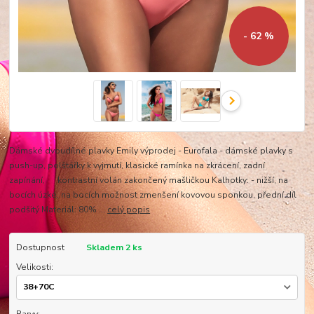
- 62 %
Dámské dvoudílné plavky Emily výprodej - Eurofala - dámské plavky s
push-up, polštářky k vyjmutí, klasické ramínka na zkrácení, zadní
zapínání, kontrastní volán zakončený mašličkou Kalhotky: - nižší, na
bocích úzké, na bocích možnost zmenšení kovovou sponkou, přední díl
podšitý Materiál: 80% ...
celý popis
Dostupnost
Skladem 2 ks
Velikosti: