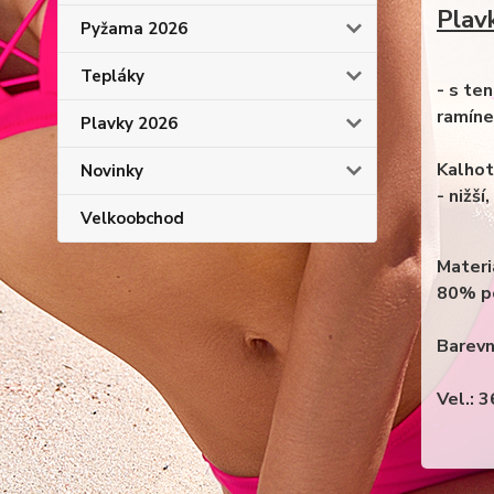
Plav
Pyžama 2026
Tepláky
- s te
ramíne
Plavky 2026
Kalhot
Novinky
- nižší
Velkoobchod
Materi
80% p
Barevn
Vel.: 