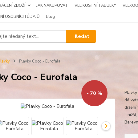
ÁCENÍ ZBOŽÍ
JAK NAKUPOVAT
VELIKOSTNÍ TABULKY
VELKO
NÍ OSOBNÍCH ÚDAJŮ
Blog
Hledat
lavky
Plavky Coco - Eurofala
ky Coco - Eurofala
Plavky
- 70 %
dá vyt
držení 
- nižš
Barevn