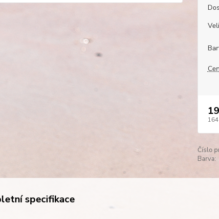
Dos
Veli
Bar
Cen
19
164
Číslo p
Barva:
etní specifikace