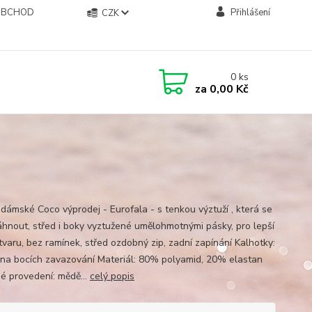
OBCHOD
Přihlášení
CZK
0
ks
za
0,00 Kč
 dámské Coco výprodej - Eurofala - s tenkou výztuží , která se
áhnout, střed i boky vyztužené umělohmotnými pásky, pro lepší
tvaru, bez ramínek, střed ozdobný zip, zadní zapínání Kalhotky:
í, na bocích zavazování Materiál: 80% polyamid, 20% elastan
é provedení: mědě...
celý popis