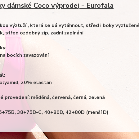
ky dámské Coco výprodej - Eurofala
nkou výztuží , která se dá vytáhnout, střed i boky vyztuže
k, střed ozdobný zip, zadní zapínání
ky:
, na bocích zavazování
ál:
olyamid, 20% elastan
é provedení: měděná, červená, černá, zelená
36+75B, 38+75B-C, 40+80B, 42+80D (menší D)