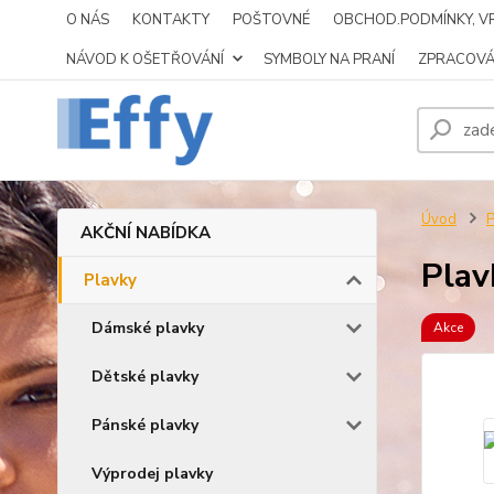
O NÁS
KONTAKTY
POŠTOVNÉ
OBCHOD.PODMÍNKY, VR
NÁVOD K OŠETŘOVÁNÍ
SYMBOLY NA PRANÍ
ZPRACOVÁ
Úvod
P
AKČNÍ NABÍDKA
Plav
Plavky
Dámské plavky
Akce
Dětské plavky
Pánské plavky
Výprodej plavky