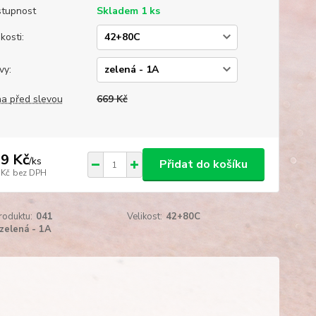
tupnost
Skladem 1 ks
kosti:
vy:
a před slevou
669 Kč
9 Kč
/
ks
Přidat do košíku
 Kč
bez DPH
roduktu:
041
Velikost:
42+80C
zelená - 1A