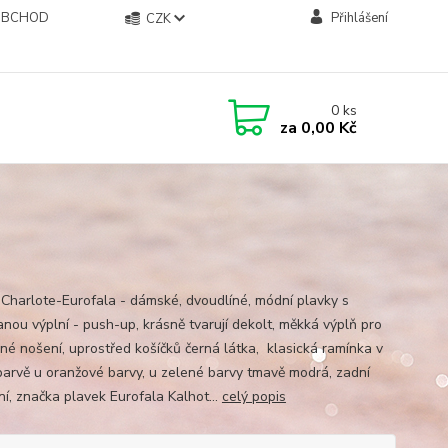
OBCHOD
Přihlášení
CZK
0
ks
za
0,00 Kč
 Charlote-Eurofala - dámské, dvoudlíné, módní plavky s
anou výplní - push-up, krásně tvarují dekolt, měkká výplň pro
né nošení, uprostřed košíčků černá látka, klasická ramínka v
barvě u oranžové barvy, u zelené barvy tmavě modrá, zadní
ní, značka plavek Eurofala Kalhot...
celý popis