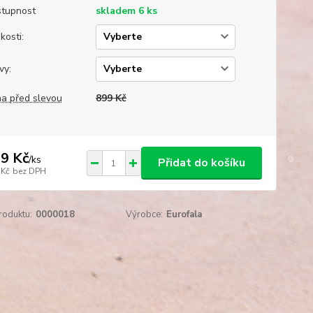
tupnost
skladem 6 ks
kosti:
vy:
a před slevou
899 Kč
9 Kč
/
ks
Přidat do košíku
 Kč
bez DPH
roduktu:
0000018
Výrobce:
Eurofala