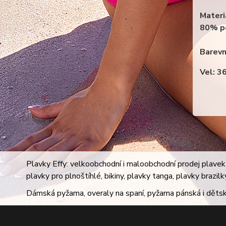
Materi
80% p
Barevn
Vel: 3
Plavky Effy: velkoobchodní i maloobchodní prodej plavek 
plavky pro plnoštíhlé, bikiny, plavky tanga, plavky brazil
Dámská pyžama, overaly na spaní, pyžama pánská i dětsk