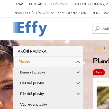
O NÁS
KONTAKTY
POŠTOVNÉ
OBCHOD.PODMÍNKY, VR
NÁVOD K OŠETŘOVÁNÍ
SYMBOLY NA PRANÍ
ZPRACOVÁ
Úvod
P
AKČNÍ NABÍDKA
Plav
Plavky
Dámské plavky
Akce
Dětské plavky
Pánské plavky
Výprodej plavky