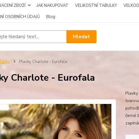
ÁCENÍ ZBOŽÍ
JAK NAKUPOVAT
VELIKOSTNÍ TABULKY
VELKO
NÍ OSOBNÍCH ÚDAJŮ
Blog
Hledat
lavky
Plavky Charlote - Eurofala
ky Charlote - Eurofala
Plavky
tvarov
pohodl
černé 
zapíná