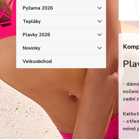
Pyžama 2026
Tepláky
Plavky 2026
Kompl
Novinky
Pla
Velkoobchod
- dáms
nošení
zadní 
Kalhot
- stře
mírně p