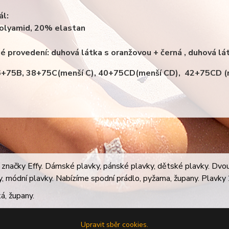
ál:
olyamid, 20% elastan
é provedení: duhová látka s oranžovou + černá , duhová l
6+75B, 38+75C(menší C), 40+75CD(menší CD), 42+75CD (m
značky Effy. Dámské plavky, pánské plavky, dětské plavky. Dvoudí
ky, módní plavky. Nabízíme spodní prádlo, pyžama, župany. Plavky 2
á, župany.
Upravit sběr cookies.