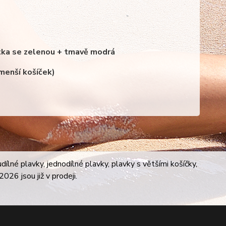
átka se zelenou + tmavě modrá
enší košíček)
lné plavky, jednodílné plavky, plavky s většími košíčky,
026 jsou již v prodeji.