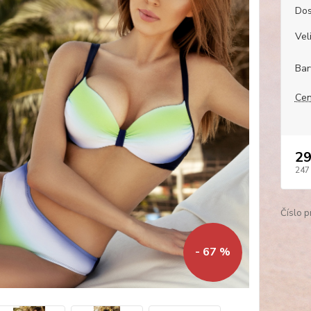
Dos
Veli
Bar
Cen
29
247
Číslo p
- 67 %