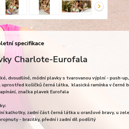
etní specifikace
vky Charlote-Eurofala
ké, dvoudlíné, módní plavky s tvarovanou výplní - push-up
, uprostřed košíčků černá látka, klasická ramínka v černé 
zapínání, značka plavek Eurofala
ky:
dní kalhotky, zadní část černá látka u oranžové bravy, u ze
rojmuty - brazilky, přední i zadní díl podšitý