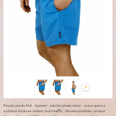
Pánské plavky Aldi - Gwinner - pánské plavky volné, v pase guma a
ozdobná šňůrka ke stažení, boční kapsy, síťovaná podšívka, výrobce