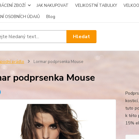
ÁCENÍ ZBOŽÍ
JAK NAKUPOVAT
VELIKOSTNÍ TABULKY
VELKO
NÍ OSOBNÍCH ÚDAJŮ
Blog
Hledat
podní prádlo
Lormar podprsenka Mouse
ar podprsenka Mouse
Podprs
kosticí
tuto p
k této
15% el