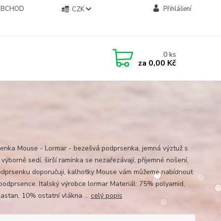
OBCHOD
Přihlášení
CZK
0
ks
za
0,00 Kč
enka Mouse - Lormar - bezešvá podprsenka, jemná výztuž s
, výborně sedí, širší ramínka se nezařezávají, příjemné nošení,
odprsenku doporučuji, kalhotky Mouse vám můžeme nabídnout
 podprsence. Italský výrobce lormar Materiál: 75% polyamid,
astan, 10% ostatní vlákna ...
celý popis