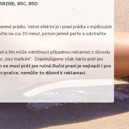
85B(5B), 85C, 85D
emné prádlo. Velmi efektní je i praní prádla v mýdlových
očte na cca 30 minut, potom jemně perte a odstraňte
aní a tím může odmítnout případnou reklamaci z důvodu
ebo „bez mačkání“. Doporučujeme však takto prát jen
 se musí prát jen ručně.
Ruční praní je nejlepší i pro
v pračce, nemůže to důvod k raklamaci.