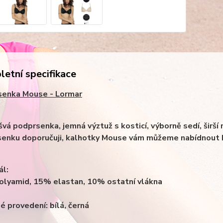
etní specifikace
senka Mouse - Lormar
švá podprsenka, jemná výztuž s kosticí, výborně sedí, širší 
enku doporučuji, kalhotky Mouse vám můžeme nabídnout k
ál:
lyamid, 15% elastan, 10% ostatní vlákna
é provedení: bílá, černá