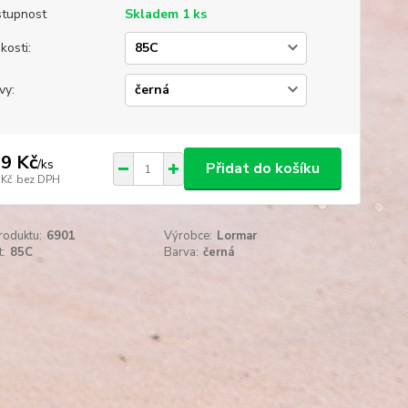
tupnost
Skladem 1 ks
kosti:
vy:
9 Kč
/
ks
Přidat do košíku
 Kč
bez DPH
roduktu:
6901
Výrobce:
Lormar
t:
85C
Barva:
černá