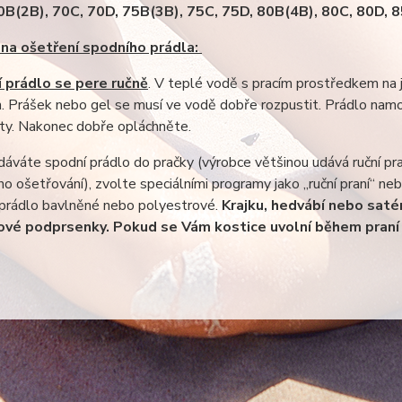
70B(2B), 70C, 70D, 75B(3B), 75C, 75D, 80B(4B), 80C, 80D, 
na ošetření spodního prádla:
 prádlo se pere ručně
. V teplé vodě s pracím prostředkem na j
h. Prášek nebo gel se musí ve vodě dobře rozpustit. Prádlo nam
ty. Nakonec dobře opláchněte.
áváte spodní prádlo do pračky (výrobce většinou udává ruční pr
o ošetřování), zvolte speciálními programy jako „ruční praní“ n
 prádlo bavlněné nebo polyestrové.
Krajku, hedvábí nebo satén
ové podprsenky. Pokud se Vám kostice uvolní během praní 