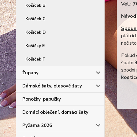
Vel.: 
Košíček B
Návod 
Košíček C
Spodní
Košíček D
plátcíc
nečisto
Košíčky E
Pokud d
Košíček F
špatnéh
spodní
Župany
kostic
Dámské šaty, plesové šaty
Ponožky, papučky
Domácí oblečení, domácí šaty
Pyžama 2026