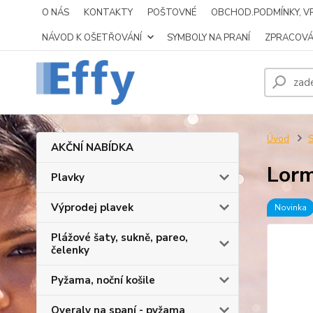
O NÁS
KONTAKTY
POŠTOVNÉ
OBCHOD.PODMÍNKY, VR
NÁVOD K OŠETŘOVÁNÍ
SYMBOLY NA PRANÍ
ZPRACOVÁ
Úvod
S
AKČNÍ NABÍDKA
Lorm
Plavky
Výprodej plavek
Novinka
Plážové šaty, sukně, pareo,
čelenky
Pyžama, noční košile
Overaly na spaní - pyžama