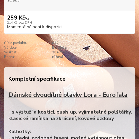
slevou
259 Kč
/
ks
214 Kč
bez DPH
Momentálně není k dispozici
Číslo produktu:
072
Výrobce:
Eurofala
Velikost:
38+75B
Barva:
růžová - 1B
Kompletní specifikace
Dámské dvoudílné plavky Lora - Eurofala
- s výztuží a kosticí, push-up, vyjímatelné polštářky,
klasické ramínka na zkrácení, kovové ozdoby
Kalhotky:
- střední, ozdobné řasení, možné vytáhnout přes