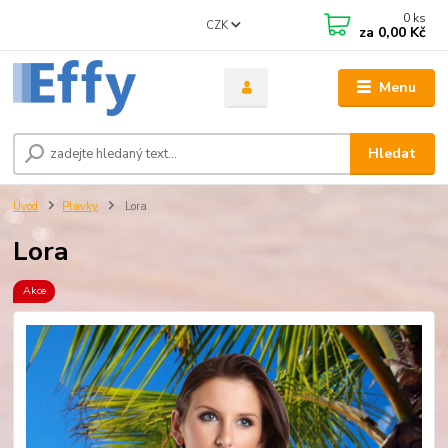
0
ks
CZK
za
0,00 Kč
Menu
Hledat
Úvod
Plavky
Lora
Lora
Akce