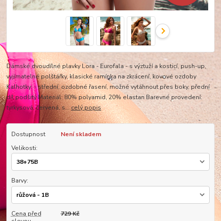
Dámské dvoudílné plavky Lora - Eurofala - s výztuží a kosticí, push-up,
vyjímatelné polštářky, klasické ramínka na zkrácení, kovové ozdoby
Kalhotky: - střední, ozdobné řasení, možné vytáhnout přes boky, přední
díl podšitý Materiál: 80% polyamid, 20% elastan Barevné provedení:
tyrkysová, červená, s...
celý popis
Dostupnost
Není skladem
Velikosti:
Barvy:
Cena před
729 Kč