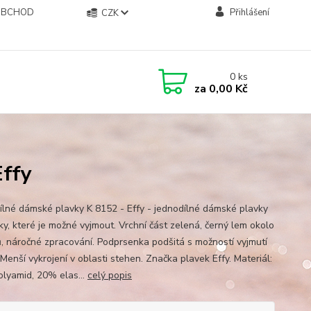
OBCHOD
Přihlášení
CZK
0
ks
za
0,00 Kč
Effy
ílné dámské plavky K 8152 - Effy - jednodílné dámské plavky
ky, které je možné vyjmout. Vrchní část zelená, černý lem okolo
ů, náročné zpracování. Podprsenka podšitá s možností vyjmutí
 Menší vykrojení v oblasti stehen. Značka plavek Effy. Materiál:
lyamid, 20% elas...
celý popis