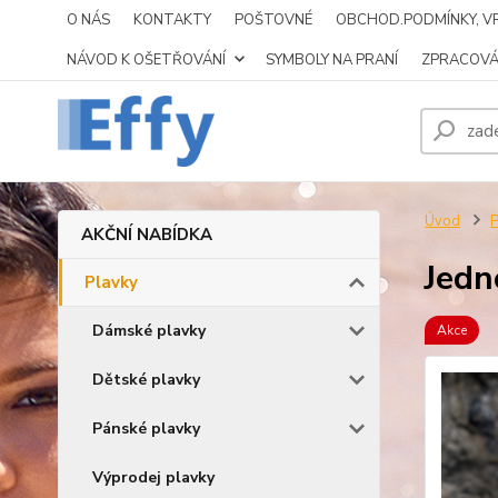
O NÁS
KONTAKTY
POŠTOVNÉ
OBCHOD.PODMÍNKY, VR
NÁVOD K OŠETŘOVÁNÍ
SYMBOLY NA PRANÍ
ZPRACOVÁ
Úvod
P
AKČNÍ NABÍDKA
Jedn
Plavky
Dámské plavky
Akce
Dětské plavky
Pánské plavky
Výprodej plavky