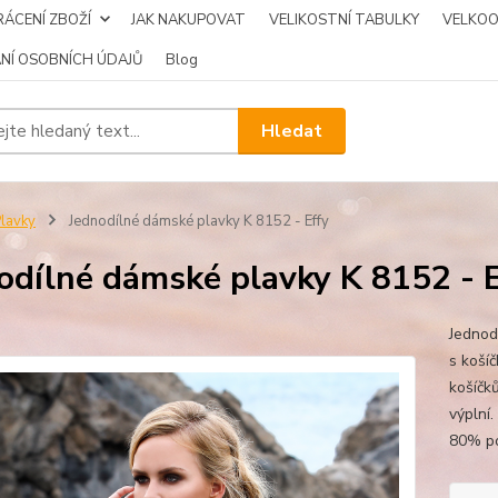
ÁCENÍ ZBOŽÍ
JAK NAKUPOVAT
VELIKOSTNÍ TABULKY
VELKO
NÍ OSOBNÍCH ÚDAJŮ
Blog
Hledat
lavky
Jednodílné dámské plavky K 8152 - Effy
odílné dámské plavky K 8152 - 
Jednod
s košíč
košíčk
výplní.
80% po