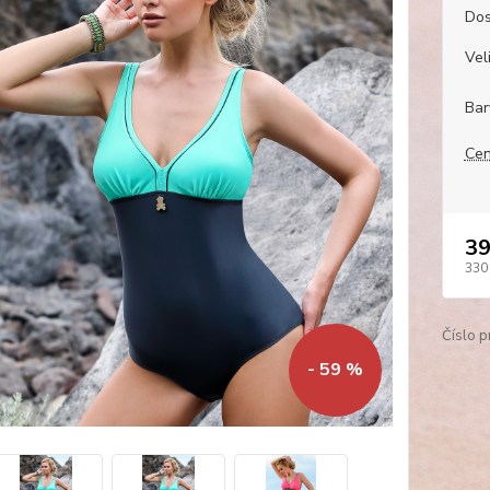
Dos
Veli
Bar
Cen
39
330
Číslo p
- 59 %