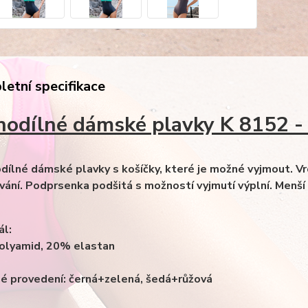
etní specifikace
nodílné dámské plavky K 8152 -
odílné dámské plavky s košíčky, které je možné vyjmout. Vr
vání. Podprsenka podšitá s možností vyjmutí výplní. Menší 
ál:
olyamid, 20% elastan
é provedení: černá+zelená, šedá+růžová