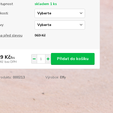
tupnost
skladem 1 ks
kosti:
vy:
a před slevou
969 Kč
9 Kč
/
ks
Přidat do košíku
 Kč
bez DPH
roduktu:
000213
Výrobce:
Effy