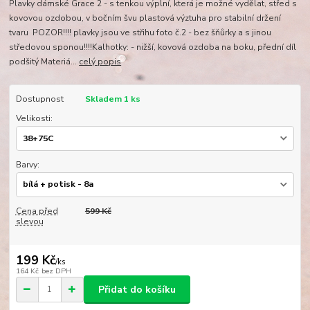
Plavky dámské Grace 2 - s tenkou výplní, která je možné vydělat, střed s
kovovou ozdobou, v bočním švu plastová výztuha pro stabilní držení
tvaru POZOR!!!! plavky jsou ve střihu foto č.2 - bez šňůrky a s jinou
středovou sponou!!!!Kalhotky: - nižší, kovová ozdoba na boku, přední díl
podšitý Materiá...
celý popis
Dostupnost
Skladem 1 ks
Velikosti:
Barvy:
Cena před
599 Kč
slevou
199 Kč
/
ks
164 Kč
bez DPH
Přidat do košíku