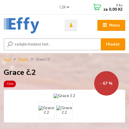
0
ks
CZK
za
0,00 Kč
Menu
Hledat
Úvod
Plavky
Grace č.2
Grace č.2
- 67 %
Akce