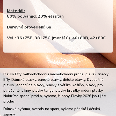
Materiál:
80% polyamid, 20% elastan
Barevné provedení:
8a
Vel
.: 36+75B, 38+75C (menší C), 40+80B, 42+80C
Plavky Effy: velkoobchodní i maloobchodní prodej plavek značky
Effy. Dámské plavky, pánské plavky, dětské plavky. Dvoudílné
plavky, jednodílné plavky, plavky s většími košíčky, plavky pro
plnoštíhlé, bikiny, plavky tanga, plavky brazilky, módní plavky.
Nabízíme spodní prádlo, pyžama, župany. Plavky 2026 jsou již v
prodeji.
Dámská pyžama, overaly na spaní, pyžama pánská i dětská,
župany.