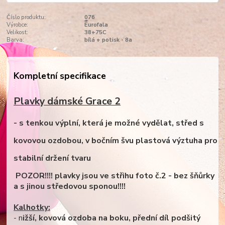
Číslo produktu:
076
Výrobce:
Eurofala
Velikost:
38+75C
Barva:
bílá + potisk - 8a
Kompletní specifikace
Plavky dámské Grace 2
-
s tenkou výplní, která je možné vydělat, střed s
kovovou ozdobou, v bočním švu plastová výztuha pro
stabilní držení tvaru
POZOR!!!! plavky jsou ve střihu foto č.2 - bez šňůrky
a s jinou středovou sponou!!!!
Kalhotky:
- n
ižší, kovová ozdoba na boku, přední díl podšitý