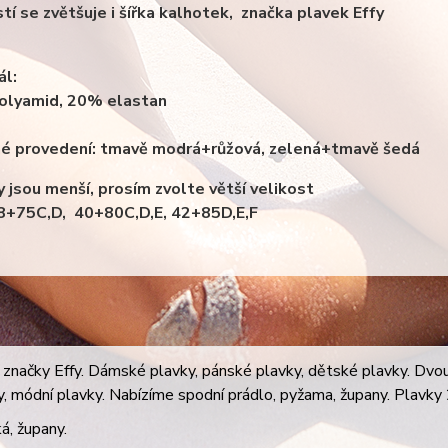
stí se zvětšuje i šířka kalhotek, značka plavek Effy
ál:
olyamid, 20% elastan
é provedení: tmavě modrá+růžová, zelená+tmavě šedá
y jsou menší, prosím zvolte větší velikost
38+75C,D, 40+80C,D,E, 42+85D,E,F
značky Effy. Dámské plavky, pánské plavky, dětské plavky. Dvoudí
ky, módní plavky. Nabízíme spodní prádlo, pyžama, župany. Plavky 2
á, župany.