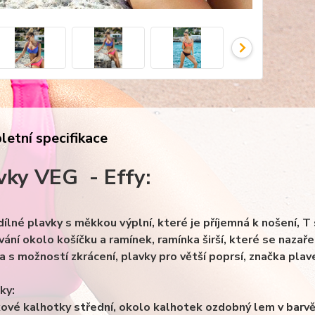
etní specifikace
vky VEG - Effy:
dílné plavky s měkkou výplní, které je příjemná k nošení, T
ání okolo košíčku a ramínek, ramínka širší, které se nazařezá
a s možností zkrácení, plavky pro větší poprsí, značka plav
ky:
kové kalhotky střední, okolo kalhotek ozdobný lem v barvě po