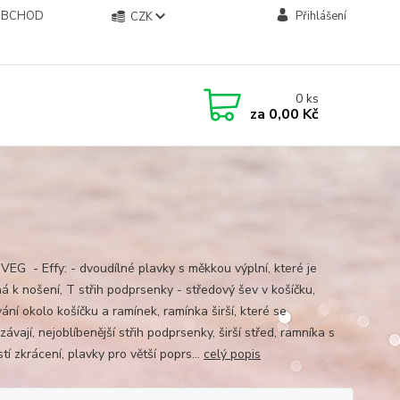
OBCHOD
Přihlášení
CZK
0
ks
za
0,00 Kč
 VEG - Effy: - dvoudílné plavky s měkkou výplní, které je
ná k nošení, T střih podprsenky - středový šev v košíčku,
ání okolo košíčku a ramínek, ramínka širší, které se
ávají, nejoblíbenější střih podprsenky, širší střed, ramníka s
í zkrácení, plavky pro větší poprs...
celý popis