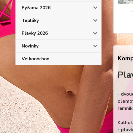
Pyžama 2026
Tepláky
Plavky 2026
Novinky
Kompl
Velkoobchod
Pla
- dvou
olemov
ramník
Kalhot
- plav