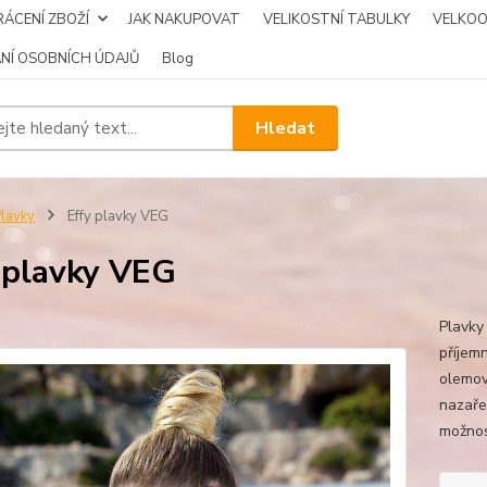
ÁCENÍ ZBOŽÍ
JAK NAKUPOVAT
VELIKOSTNÍ TABULKY
VELKO
NÍ OSOBNÍCH ÚDAJŮ
Blog
Hledat
lavky
Effy plavky VEG
 plavky VEG
Plavky
příjem
olemov
nazařez
možnost