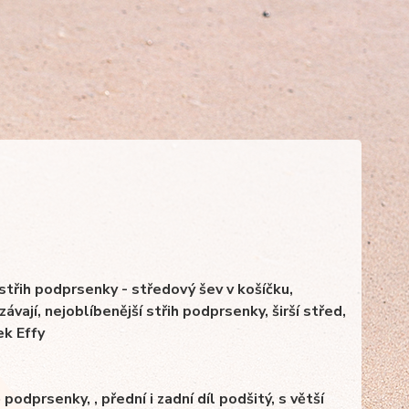
 střih podprsenky - středový šev v košíčku,
vají, nejoblíbenější střih podprsenky, širší střed,
ek Effy
dprsenky, , přední i zadní díl podšitý, s větší