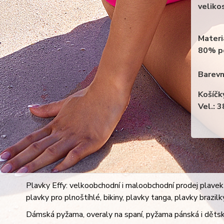
veliko
Materi
80% p
Barevn
Košíčk
Vel.: 
Plavky Effy: velkoobchodní i maloobchodní prodej plavek 
plavky pro plnoštíhlé, bikiny, plavky tanga, plavky brazil
Dámská pyžama, overaly na spaní, pyžama pánská i dětsk