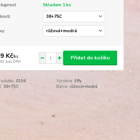
tupnost
Skladem 1 ks
kosti:
vy:
9 Kč
/
ks
Přidat do košíku
 Kč
bez DPH
roduktu:
0156
Výrobce:
Effy
t:
38+75C
Barva:
růžová+modrá