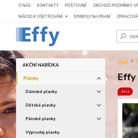
O NÁS
KONTAKTY
POŠTOVNÉ
OBCHOD.PODMÍNKY, VR
NÁVOD K OŠETŘOVÁNÍ
SYMBOLY NA PRANÍ
ZPRACOVÁ
Úvod
P
AKČNÍ NABÍDKA
Effy
Plavky
Dámské plavky
Akce
Dětské plavky
Pánské plavky
Výprodej plavky