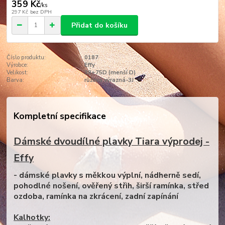
359 Kč
/
ks
297 Kč
bez DPH
Přidat do košíku
Číslo produktu:
0187
Výrobce:
Effy
Velikost:
38+75D (menší D)
Barva:
růžová výrazná-3J
Kompletní specifikace
Dámské dvoudílné plavky Tiara výprodej -
Effy
- dámské plavky s měkkou výplní, nádherně sedí,
pohodlné nošení, ověřený střih, širší ramínka, střed
ozdoba, ramínka na zkrácení, zadní zapínání
Kalhotky: