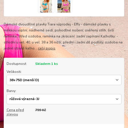
Dámské dvoudílné plavky Tiara výprodej - Effy - dámské plavky s
měkkou výplní, nádherně sedí, pohodlné nošení, ověřený střih, širší
ramínka, střed ozdoba, ramínka na zkrácení, zadní zapínání Kalhotky: -
střední u vel. 40, u vel. 38 a 36 nižší, přední i zadní díl podšitý, ozdoba na
jedné straně kalho...
celý popis
Dostupnost
Skladem 1 ks
Velikosti:
Barvy:
Cena před
799 Kč
slevou