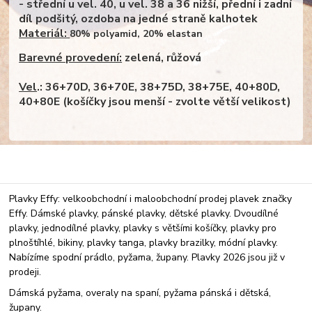
- střední u vel. 40, u vel. 38 a 36 nižší, přední i zadní
díl podšitý, ozdoba na jedné straně kalhotek
Materiál:
80% polyamid, 20% elastan
Barevné provedení:
zelená, růžová
Vel
.: 36+70D, 36+70E, 38+75D, 38+75E, 40+80D,
40+80E (košíčky jsou menší - zvolte větší velikost)
Plavky Effy: velkoobchodní i maloobchodní prodej plavek značky
Effy. Dámské plavky, pánské plavky, dětské plavky. Dvoudílné
plavky, jednodílné plavky, plavky s většími košíčky, plavky pro
plnoštíhlé, bikiny, plavky tanga, plavky brazilky, módní plavky.
Nabízíme spodní prádlo, pyžama, župany. Plavky 2026 jsou již v
prodeji.
Dámská pyžama, overaly na spaní, pyžama pánská i dětská,
župany.