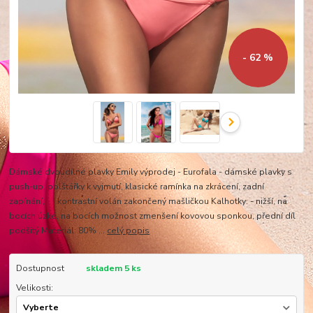
- 62 %
Dámské dvoudílné plavky Emily výprodej - Eurofala - dámské plavky s
push-up, polštářky k vyjmutí, klasické ramínka na zkrácení, zadní
zapínání, kontrastní volán zakončený mašličkou Kalhotky: - nižší, na
bocích úzké, na bocích možnost zmenšení kovovou sponkou, přední díl
podšitý Materiál: 80% ...
celý popis
Dostupnost
skladem 5 ks
Velikosti: