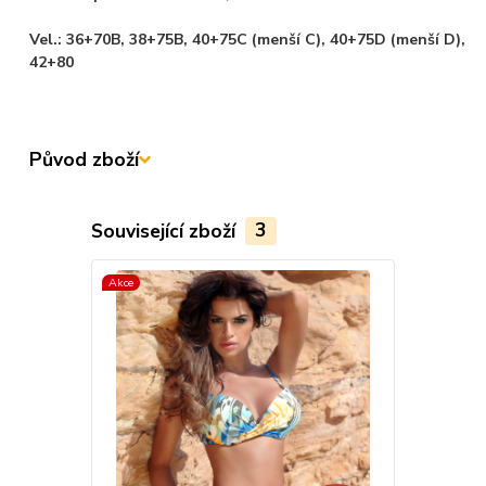
Vel.: 36+70B, 38+75B, 40+75C (menší C), 40+75D (menší D),
42+80
Původ zboží
Související zboží
3
Akce
Akce