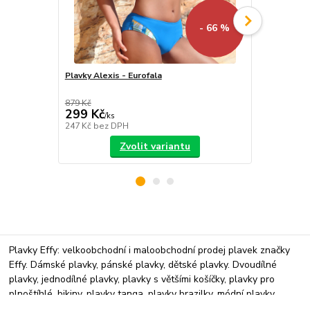
- 66 %
Plavky Alexis - Eurofala
Plavky Diana
879 Kč
799 Kč
299 Kč
299 Kč
/
ks
/
ks
247 Kč
bez DPH
247 Kč
bez 
Zvolit variantu
Plavky Effy: velkoobchodní i maloobchodní prodej plavek značky
Effy. Dámské plavky, pánské plavky, dětské plavky. Dvoudílné
plavky, jednodílné plavky, plavky s většími košíčky, plavky pro
plnoštíhlé, bikiny, plavky tanga, plavky brazilky, módní plavky.
Nabízíme spodní prádlo, pyžama, župany. Plavky 2026 jsou již v