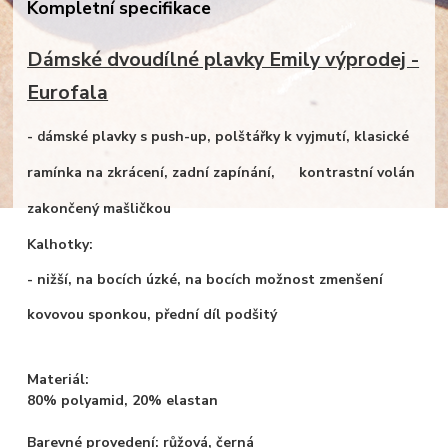
Kompletní specifikace
Dámské dvoudílné plavky Emily výprodej -
Eurofala
ámské plavky s push-up, polštářky k vyjmutí, klasické
- d
ramínka na zkrácení, zadní zapínání, kontrastní volán
zakončený mašličkou
Kalhotky:
- nižší, na bocích úzké, na bocích možnost zmenšení
kovovou sponkou, přední díl podšitý
Materiál:
80% polyamid, 20% elastan
Barevné provedení: růžová, černá