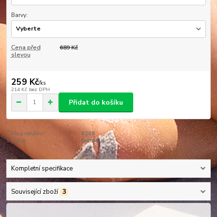
Barvy:
Cena před
689 Kč
slevou
259 Kč
/
ks
214 Kč
bez DPH
Přidat do košíku
Číslo produktu:
0209
Výrobce:
Eurofala
Kompletní specifikace
Související zboží
3