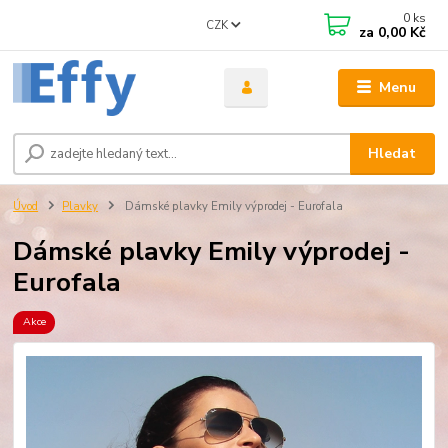
0
ks
CZK
za
0,00 Kč
Menu
Hledat
Úvod
Plavky
Dámské plavky Emily výprodej - Eurofala
Dámské plavky Emily výprodej -
Eurofala
Akce