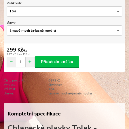
Velikosti:
Barvy:
299 Kč
/
ks
247 Kč
bez DPH
Přidat do košíku
Číslo produktu:
0179-2
Výrobce:
Gwinner
Velikost:
164
Barva:
tmavě modrá+jasně modrá
Kompletní specifikace
Chlapecké plavky Tolek -