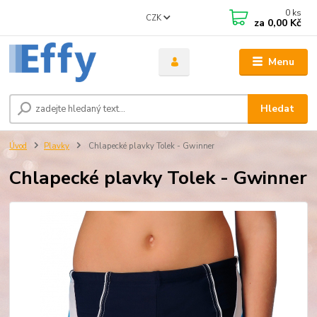
0
ks
CZK
za
0,00 Kč
Menu
Hledat
Úvod
Plavky
Chlapecké plavky Tolek - Gwinner
Chlapecké plavky Tolek - Gwinner