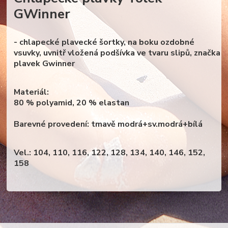
GWinner
- chlapecké plavecké šortky, na boku ozdobné
vsuvky, uvnitř vložená podšívka ve tvaru slipů, značka
plavek Gwinner
Materiál:
80 % polyamid, 20 % elastan
Barevné provedení: tmavě modrá+sv.modrá+bílá
Vel.: 104, 110, 116, 122, 128, 134, 140, 146, 152,
158