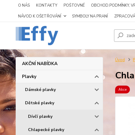
O NÁS
KONTAKTY
POŠTOVNÉ
OBCHOD.PODMÍNKY, VR
NÁVOD K OŠETŘOVÁNÍ
SYMBOLY NA PRANÍ
ZPRACOVÁ
Úvod
P
AKČNÍ NABÍDKA
Chla
Plavky
Dámské plavky
Akce
Dětské plavky
Dívčí plavky
Chlapecké plavky