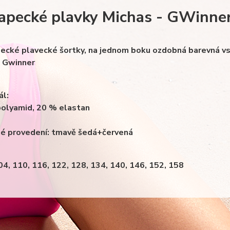
apecké plavky Michas - GWinne
pecké plavecké šortky, na jednom boku ozdobná barevná vsu
 Gwinner
ál:
olyamid, 20 % elastan
é provedení: tmavě šedá+červená
104, 110, 116, 122, 128, 134, 140, 146, 152, 158