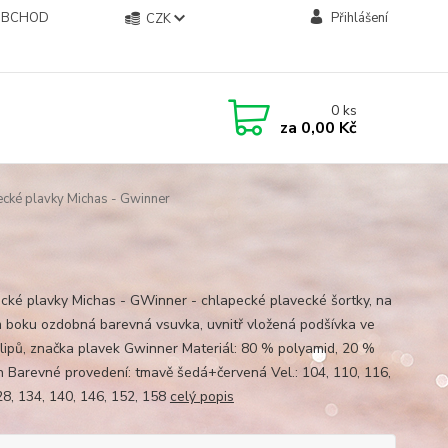
OBCHOD
Přihlášení
CZK
0
ks
za
0,00 Kč
cké plavky Michas - Gwinner
cké plavky Michas - GWinner - chlapecké plavecké šortky, na
 boku ozdobná barevná vsuvka, uvnitř vložená podšívka ve
slipů, značka plavek Gwinner Materiál: 80 % polyamid, 20 %
n Barevné provedení: tmavě šedá+červená Vel.: 104, 110, 116,
28, 134, 140, 146, 152, 158
celý popis