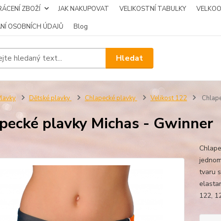
ÁCENÍ ZBOŽÍ
JAK NAKUPOVAT
VELIKOSTNÍ TABULKY
VELKO
NÍ OSOBNÍCH ÚDAJŮ
Blog
Hledat
lavky
Dětské plavky
Chlapecké plavky
Velikost 122
Chlape
pecké plavky Michas - Gwinner
Chlape
jednom
tvaru 
elasta
122, 1