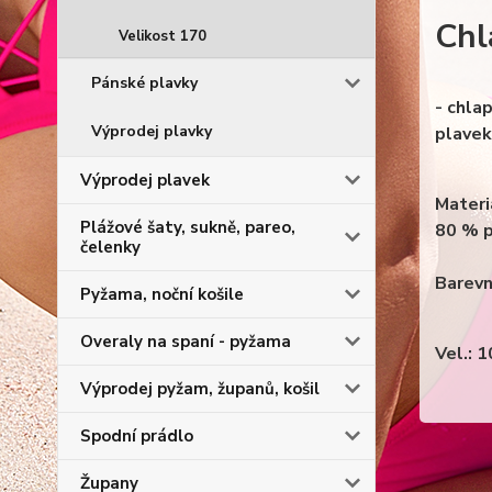
Chl
Velikost 170
Pánské plavky
- chla
Výprodej plavky
plavek
Výprodej plavek
Materi
Plážové šaty, sukně, pareo,
80 % p
čelenky
Barevn
Pyžama, noční košile
Overaly na spaní - pyžama
Vel.: 
Výprodej pyžam, županů, košil
Spodní prádlo
Župany