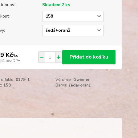
tupnost
Skladem 2 ks
kosti:
vy:
9 Kč
/
ks
Přidat do košíku
 Kč
bez DPH
roduktu:
0179-1
Výrobce:
Gwinner
t:
158
Barva:
šedá+oranž