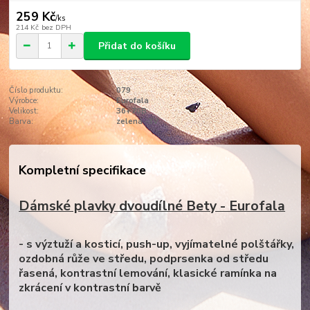
259 Kč
/
ks
214 Kč
bez DPH
Přidat do košíku
Číslo produktu:
079
Výrobce:
Eurofala
Velikost:
36+70B
Barva:
zelená -3V
Kompletní specifikace
Dámské plavky dvoudílné Bety - Eurofala
- s výztuží a kosticí, push-up, vyjímatelné polštářky,
ozdobná růže ve středu, podprsenka od středu
řasená, kontrastní lemování, klasické ramínka na
zkrácení v kontrastní barvě