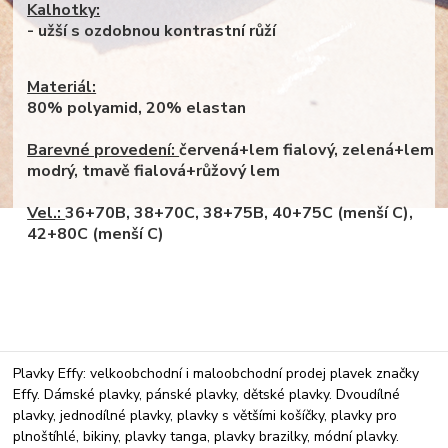
Kalhotky:
- užší s ozdobnou kontrastní růží
Materiál:
80% polyamid, 20% elastan
Barevné provedení:
červená+lem fialový, zelená+lem
modrý, tmavě fialová+růžový lem
Vel.:
36+70B, 38+70C, 38+75B, 40+75C (menší C),
42+80C (menší C)
Plavky Effy: velkoobchodní i maloobchodní prodej plavek značky
Effy. Dámské plavky, pánské plavky, dětské plavky. Dvoudílné
plavky, jednodílné plavky, plavky s většími košíčky, plavky pro
plnoštíhlé, bikiny, plavky tanga, plavky brazilky, módní plavky.