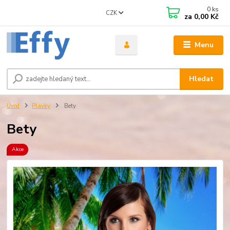
0
ks
CZK
za
0,00 Kč
Menu
Hledat
Úvod
Plavky
Bety
Bety
Akce