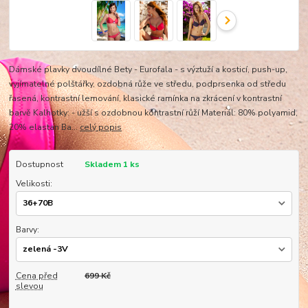
Dámské plavky dvoudílné Bety - Eurofala - s výztuží a kosticí, push-up,
vyjímatelné polštářky, ozdobná růže ve středu, podprsenka od středu
řasená, kontrastní lemování, klasické ramínka na zkrácení v kontrastní
barvě Kalhotky: - užší s ozdobnou kontrastní růží Materiál: 80% polyamid,
20% elastan Ba...
celý popis
Dostupnost
Skladem 1 ks
Velikosti:
Barvy:
Cena před
699 Kč
slevou